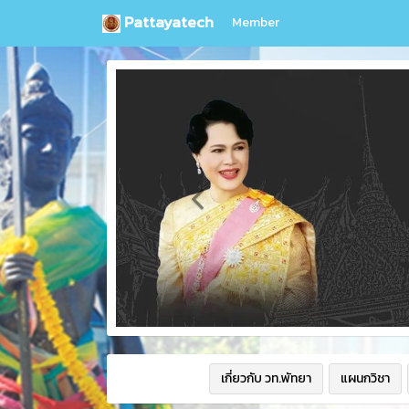
Pattayatech
Member
เกี่ยวกับ วท.พัทยา
แผนกวิชา