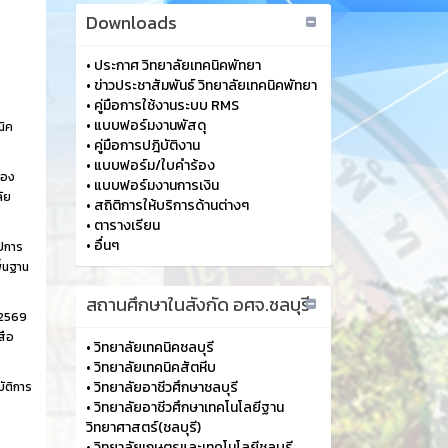
Downloads
•
ประกาศ วิทยาลัยเทคนิคพัทยา
•
ข่าวประชาสัมพันธ์ วิทยาลัยเทคนิคพัทยา
•
คู่มือการใช้งานระบบ RMS
•
แบบฟอร์มงานพัสดุ
นิค
•
คู่มือการปฎิบัติงาน
•
แบบฟอร์ม/ใบคำร้อง
้อง
•
แบบฟอร์มงานการเงิน
ัย
•
สถิติการให้บริการด้านต่างๆ
•
ตารางเรียน
•
อื่นๆ
ปีการ
ื้นฐาน
สถานศึกษาในสังกัด อศจ.ชลบุรี
 2569
สือ
•
วิทยาลัยเทคนิคชลบุรี
•
วิทยาลัยเทคนิคสัตหีบ
•
วิทยาลัยอาชีวศึกษาชลบุรี
ัติการ
•
วิทยาลัยอาชีวศึกษาเทคโนโลยีฐาน
วิทยาศาสตร์(ชลบุรี)
•
วิทยาลัยเกษตรและเทคโนโลยีชลบุรี