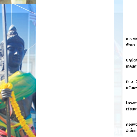
การ Vi
พัทยา
ปฎิบัต
เทคนิค
ศึกษา 
(เรียน
โครงกา
เรียนฟร
คอมพิว
อิเล็ก