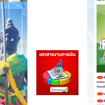
ข
จากกอง
วิทยา
ป
ข