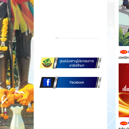
เทคนิค
กลุ่ม 