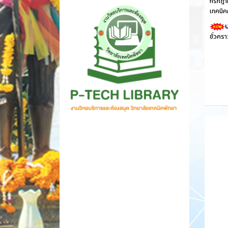
กรกฎาค
เทคนิค
ป
ชั่วคร