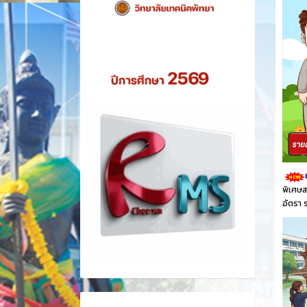
พิเศษส
อัตรา 