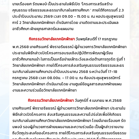
นายเรืองยศ รัตนพงษ์ เป็นประธานในพิธีเปิด 'โครงการเสริมสร้าง
คุณธรรม จริยธรรมและธรรมาภิบาลในสถานศึกษา ' ภายใต้กิจกรรมที่ 2.3
ประจำปีงบประมาณ 2569 เวลา 09.00 - 15.00 น. ณ หอประชุมสุพรรณิ
การ์ 2 วิทยาลัยเทคนิคพัทยา ดำเนินการโดย งานติดตามและประเมินผล
อาชีวศึกษา ฝ่ายยุทธศาสตร์และแผนงาน
กิจกรรมวิทยาลัยเทคนิคพัทยา
วันพฤหัสบดีที่ 17 กรกฎาคม
พ.ศ.2568 นายศิรเมศร์ พัชราอริยธรณ์ ผู้อำนวยการวิทยาลัยเทคนิคพัทยา
ประธานในพิธีกล่าวเปิดโครงการอบรมเชิงปฏิบัติการพัฒนาผู้เรียน
อาชีวศึกษาแกนนำ ในการเป็นเครือข่ายเฝ้าระวังและต่อต้านการทุจริต รุ่นที่ 1
วิทยาลัยเทคนิคพัทยา ภายใต้โครงการส่งเสริมคุณธรรมจริยธรรมและธร
รมาภิบาลในสถานศึกษาประจำปีงบประมาณ 2568 ระหว่างวันที่ 17-18
กรกฎาคม 2568 เวลา 08.00น. - 17.00 น. ณ ห้องประชุมสุพรรณิการ์
วิทยาลัยเทคนิคพัทยา ดำเนินงานโดย งานศูนย์ข้อมูลสารสนเทศฝ่ายแผน
งานและความร่วมมือวิทยาลัยเทคนิคพัทยา
กิจกรรมวิทยาลัยเทคนิคพัทยา
วันศุกร์ที่ 4 เมษายน พ.ศ.2568
นายศิรเมศร์ พัชราอริยธรณ์ ผู้อำนวยการวิทยาลัยเทคนิคพัทยา ประธานใน
พิธีกล่าวเปิดโครงการ ส่งเสริมคุณธรรมและความโปร่งใสเพื่อให้เกิดธร
รมาภิบาลในสถานศึกษาวิทยาลัยเทคนิคเทคนิคพัทยา โดยมีนายเรืองยศ รัต
นพงษ์ รองผู้อำนวยการฝ่ายแผนงานและความร่วมมือ เป็นผู้กล่าวรายงาน
ถึงวัตถุประสงค์ของโครงการ ภายใต้โครงการส่งเสริมคุณธรรมจริยธรรม