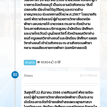
วันอังคารที่ 26 ธันวาคม 2566​ นายธวัชชัย ศรีทอง ผู้ว่า
ราชการจังหวัดชลบุรี เป็นประธานเปิดกิจกรรม 'ขับขี่
ปลอดภัย เมืองไทยไร้อุบัติเหตุ และกวาดล้าง
อาชญากรรม ช่วงเทศกาลปีใหม่ พ.ศ.2567' โดยนายศิร
เมศร์ พัชราอริยธรณ์ ผู้อำนวยการวิทยาลัยเทคนิค
พัทยา มอบหมายให้ นายวรพล ทรงอาจ หัวหน้างาน
โครงการพิเศษและบริการชุมชน นำนักเรียน นักศึกษา
และนายไกรวัฒน์ บุญไชยสวัสดิ์ หัวหน้าแผนกวิชาช่าง
ยนต์ ครูแผนกวิชาช่างยนต์ และนักเรียน นักศึกษา แผนก
วิชาช่างยนต์ เข้าร่วมกิจกรรม ณ ลานกิจกรรมพัทยา
กลาง ถนนเลียบชายหาดพัทยา (แยกนิภาลอดจ์)
10304
0
ข่าวสาร
News
2 ปี ที่ผ่านมา
วันศุกร์ที่ 22 ธันวาคม 2566​ นายศิรเมศร์ พัชราอริยะ
ธรณ์ ผู้อำนวยการวิทยาลัยเทคนิคพัทยา เป็นประธาน
เปิดโครงการจัดทำป้ายหลักคำสอนพระพุทธศาสนา
โดยมีคณะครู นักเรียน นักศึกษา แผนกวิชาการจัดการโล