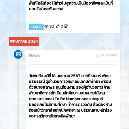
พื้นที่ใกล้เคียง ให้ก้าวไปสู่ความเป็นมืออาชีพและเป็นที่
ยอมรับในระดับสากล
921
0
ข่าวสาร
พฤษภาคม 2024
News
2 ปี ที่ผ่านมา
วันพฤหัสบดีที่ 18 มกราคม 2567 นายศิรเมศร์ พัชรา
อริยธรณ์ ผู้อำนวยการวิทยาลัยเทคนิคพัทยา พร้อม
ด้วยนายสถาพร อุ่นเรือนงาม รองผู้อำนวยการฝ่าย
พัฒนากิจการนักเรียนนักศึกษา มอบหมายให้งาน
ปกครอง ชมรม To Be Number one และศูนย์
ปลอดภัยในสถานศึกษา ทำการตรวจค้น สิ่งต้องห้าม
ก่อนเข้าวิทยาลัยเทคนิคพัทยา ณ บริเวณลานหน้าโรง
จอดรถวิทยาลัยเทคนิคพัทยา