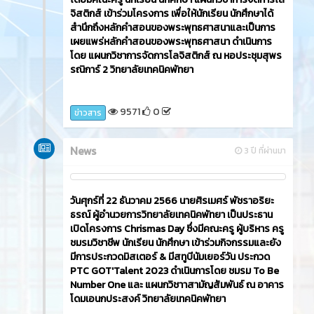
จิสติกส์ เข้าร่วมโครงการ เพื่อให้นักเรียน นักศึกษาได้
สำนึกถึงหลักคำสอนของพระพุทธศาสนาและเป็นการ
เผยแพร่หลักคำสอนของพระพุทธศาสนา ดำเนินการ
โดย แผนกวิชาการจัดการโลจิสติกส์ ณ หอประชุมสุพร
รณิการ์ 2 วิทยาลัยเทคนิคพัทยา
9571
0
ข่าวสาร
News
3 ปี ที่ผ่านมา
วันศุกร์ที่ 22 ธันวาคม 2566​ นายศิรเมศร์ พัชราอริยะ
ธรณ์ ผู้อำนวยการวิทยาลัยเทคนิคพัทยา เป็นประธาน
เปิดโครงการ Chrismas Day ซึ่งมีคณะครู ผู้บริหาร ครู
ชมรมวิชาชีพ นักเรียน นักศึกษา เข้าร่วมกิจกรรมและยัง
มีการประกวดมิสเตอร์ & มีสทูบีนัมเยอร์วัน ประกวด
PTC GOT'Talent 2023 ดำเนินการโดย ชมรม To Be
Number One และ แผนกวิชาาสามัญสัมพันธ์ ณ อาคาร
โดมเอนกประสงค์ วิทยาลัยเทคนิคพัทยา