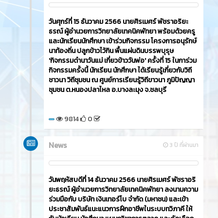
วันศุกร์ที่ 15 ธันวาคม 2566​ นายศิรเมศร์ พัชราอริยะ
ธรณ์ ผู้อำนวยการวิทยาลัยเทคนิคพัทยา พร้อมด้วยครู
และนักเรียนนักศึกษา เข้าร่วมกิจกรรม โครงการอนุรักษ์
นาท้องถิ่น ปลูกข้าวไว้กิน พื้นแผ่นดินบรรพบุรุษ
'กิจกรรมดำนาวันแม่ เกี่ยวข้าววันพ่อ' ครั้งที่ 15 ในการ่วม
กิจกรรมครั้งนี้ นักเรียน นักศึกษา ได้เรียนรู้เกี่ยวกับวิถี
ชาวนา วิถีชุมชน ณ ศูนย์การเรียนรู้วิถีขาวนา ภูมิปัญญา
ชุมชน ต.หนองปลาไหล อ.บางละมุง จ.ชลบุรี
9814
0
News
3 ปี ที่ผ่านมา
วันพฤหัสบดีที่ 14 ธันวาคม 2566​ นายศิรเมศร์ พัชราอริ
ยะธรณ์ ผู้อำนวยการวิทยาลัยเทคนิคพัทยา ลงนามความ
ร่วมมือกับ บริษัท เงินเทอร์โบ จำกัด (มหาชน) และเข้า
ประชาสัมพันธ์แนะแนวการฝึกอาชีพในระบบทวิภาคี ให้