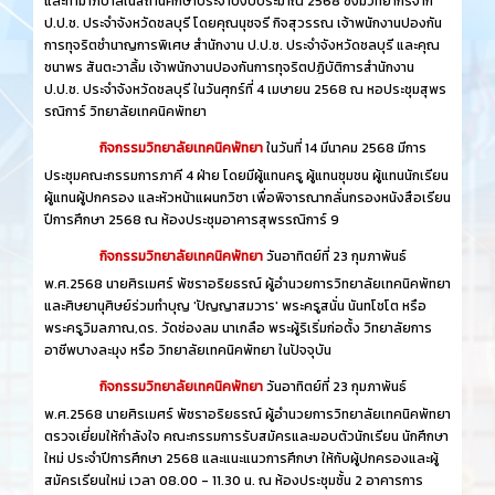
และทำมาภิบาลในสถานศึกษาประจำปีงบประมาณ 2568 ซึ่งมีวิทยากรจาก
ป.ป.ช. ประจำจังหวัดชลบุรี โดยคุณนุชจรี กิจสุวรรณ เจ้าพนักงานปองกัน
การทุจริตชำนาญการพิเศษ สำนักงาน ป.ป.ช. ประจำจังหวัดชลบุรี และคุณ
ชนาพร สันตะวาลิ้ม เจ้าพนักงานปองกันการทุจริตปฏิบัติการสำนักงาน
ป.ป.ช. ประจำจังหวัดชลบุรี ในวันศุกร์ที่ 4 เมษายน 2568 ณ หอประชุมสุพร
รณิการ์ วิทยาลัยเทคนิคพัทยา
กิจกรรมวิทยาลัยเทคนิคพัทยา
ในวันที่ 14 มีนาคม 2568 มีการ
ประชุมคณะกรรมการภาคี 4 ฝ่าย โดยมีผู้แทนครู ผู้แทนชุมชน ผู้แทนนักเรียน
ผู้แทนผู้ปกครอง และหัวหน้าแผนกวิชา เพื่อพิจารณากลั่นกรองหนังสือเรียน
ปีการศึกษา 2568 ณ ห้องประชุมอาคารสุพรรณิการ์ 9
กิจกรรมวิทยาลัยเทคนิคพัทยา
วันอาทิตย์ที่ 23 กุมภาพันธ์
พ.ศ.2568 นายศิรเมศร์ พัชราอริยธรณ์ ผู้อำนวยการวิทยาลัยเทคนิคพัทยา
และศิษยานุศิษย์ร่วมทำบุญ 'ปัญญาสมวาร' พระครูสนั่น นันทโชโต หรือ
พระครูวิมลภาณ,ดร. วัดช่องลม นาเกลือ พระผู้ริเริ่มก่อตั้ง วิทยาลัยการ
อาชีพบางละมุง หรือ วิทยาลัยเทคนิคพัทยา ในปัจจุบัน
กิจกรรมวิทยาลัยเทคนิคพัทยา
วันอาทิตย์ที่ 23 กุมภาพันธ์
พ.ศ.2568 นายศิรเมศร์ พัชราอริยธรณ์ ผู้อำนวยการวิทยาลัยเทคนิคพัทยา
ตรวจเยี่ยมให้กำลังใจ คณะกรรมการรับสมัครและมอบตัวนักเรียน นักศึกษา
ใหม่ ประจำปีการศึกษา 2568 และแนะแนวการศึกษา ให้กับผู้ปกครองและผู้
สมัครเรียนใหม่ เวลา 08.00 - 11.30 น. ณ ห้องประชุมชั้น 2 อาคารการ