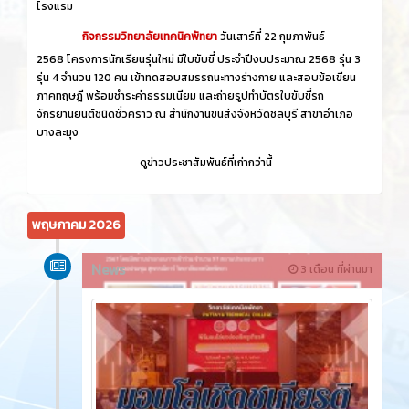
โรงแรม
กิจกรรมวิทยาลัยเทคนิคพัทยา
วันเสาร์ที่ 22 กุมภาพันธ์
2568 โครงการนักเรียนรุ่นใหม่ มีใบขับขี่ ประจำปีงบประมาณ 2568 รุ่น 3
รุ่น 4 จำนวน 120 คน เข้าทดสอบสมรรถนะทางร่างกาย และสอบข้อเขียน
ภาคทฤษฎี พร้อมชำระค่าธรรมเนียม และถ่ายรูปทำบัตรใบขับขี่รถ
จักรยานยนต์ชนิดชั่วคราว ณ สำนักงานขนส่งจังหวัดชลบุรี สาขาอำเภอ
บางละมุง
ดูข่าวประชาสัมพันธ์ที่เก่ากว่านี้
พฤษภาคม 2026
News
3 เดือน ที่ผ่านมา