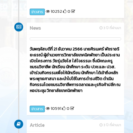
10252
0
ข่าวสาร
News
3 ปี ที่ผ่านมา
วันพฤหัสบดีที่ 21 ธันวาคม 2566​ นายศิรเมศร์ พัชราอริ
ยะธรณ์ ผู้อำนวยการวิทยาลัยเทคนิคพัทยา เป็นประธาน
เปิดโครงการ วัยรุ่นวัยใส ใส่ใจธรรมะ ซึ่งมีคณะครู
ชมรมวิชาชีพ นักเรียน นักศึกษา ระดับ ปวช.และ ปวส.
เข้าร่วมกิจกรรมเพื่อให้นักเรียน นักศึกษา ได้เข้าถึงหลัก
พระพุทธศาสนา และนำไปใช้ในการดำรงชีวิต ดำเนิน
กิจกรรมโดยชมรมวิชาชีพการตลาดและะุรกิจค้าปลีก ณ
หอประชุม วิทยาลัยเทคนิคพัทยา
10591
0
ข่าวสาร
Article
3 ปี ที่ผ่านมา