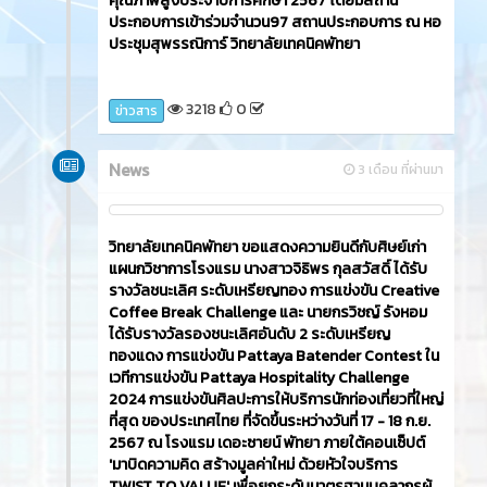
คุณภาพสูงประจำปีการศึกษา 2567 โดยมีสถาน
ประกอบการเข้าร่วมจำนวน97 สถานประกอบการ ณ หอ
ประชุมสุพรรณิการ์ วิทยาลัยเทคนิคพัทยา
3218
0
ข่าวสาร
News
3 เดือน ที่ผ่านมา
วิทยาลัยเทคนิคพัทยา ขอแสดงความยินดีกับศิษย์เก่า
แผนกวิชาการโรงแรม นางสาวจิธิพร กุลสวัสดิ์ ได้รับ
รางวัลชนะเลิศ ระดับเหรียญทอง การแข่งขัน Creative
Coffee Break Challenge และ นายกรวิชญ์ รังหอม
ได้รับรางวัลรองชนะเลิศอันดับ 2 ระดับเหรียญ
ทองแดง การแข่งขัน Pattaya Batender Contest ใน
เวทีการแข่งขัน Pattaya Hospitality Challenge
2024 การแข่งขันศิลปะการให้บริการนักท่องเที่ยวที่ใหญ่
ที่สุด ของประเทศไทย ที่จัดขึ้นระหว่างวันที่ 17 - 18 ก.ย.
2567 ณ โรงแรม เดอะซายน์ พัทยา ภายใต้คอนเซ็ปต์
'มาบิดความคิด สร้างมูลค่าใหม่ ด้วยหัวใจบริการ
TWIST TO VALUE' เพื่อยกระดับมาตรฐานบุคลากรผู้