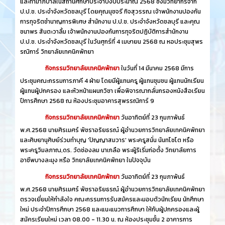
และทำมาภิบาลในสถานศึกษาประจำปีงบประมาณ 2568 ซึ่งมีวิทยากรจาก
ป.ป.ช. ประจำจังหวัดชลบุรี โดยคุณนุชจรี กิจสุวรรณ เจ้าพนักงานปองกัน
การทุจริตชำนาญการพิเศษ สำนักงาน ป.ป.ช. ประจำจังหวัดชลบุรี และคุณ
ชนาพร สันตะวาลิ้ม เจ้าพนักงานปองกันการทุจริตปฏิบัติการสำนักงาน
ป.ป.ช. ประจำจังหวัดชลบุรี ในวันศุกร์ที่ 4 เมษายน 2568 ณ หอประชุมสุพร
รณิการ์ วิทยาลัยเทคนิคพัทยา
กิจกรรมวิทยาลัยเทคนิคพัทยา
ในวันที่ 14 มีนาคม 2568 มีการ
ประชุมคณะกรรมการภาคี 4 ฝ่าย โดยมีผู้แทนครู ผู้แทนชุมชน ผู้แทนนักเรียน
ผู้แทนผู้ปกครอง และหัวหน้าแผนกวิชา เพื่อพิจารณากลั่นกรองหนังสือเรียน
ปีการศึกษา 2568 ณ ห้องประชุมอาคารสุพรรณิการ์ 9
กิจกรรมวิทยาลัยเทคนิคพัทยา
วันอาทิตย์ที่ 23 กุมภาพันธ์
พ.ศ.2568 นายศิรเมศร์ พัชราอริยธรณ์ ผู้อำนวยการวิทยาลัยเทคนิคพัทยา
และศิษยานุศิษย์ร่วมทำบุญ 'ปัญญาสมวาร' พระครูสนั่น นันทโชโต หรือ
พระครูวิมลภาณ,ดร. วัดช่องลม นาเกลือ พระผู้ริเริ่มก่อตั้ง วิทยาลัยการ
อาชีพบางละมุง หรือ วิทยาลัยเทคนิคพัทยา ในปัจจุบัน
กิจกรรมวิทยาลัยเทคนิคพัทยา
วันอาทิตย์ที่ 23 กุมภาพันธ์
พ.ศ.2568 นายศิรเมศร์ พัชราอริยธรณ์ ผู้อำนวยการวิทยาลัยเทคนิคพัทยา
ตรวจเยี่ยมให้กำลังใจ คณะกรรมการรับสมัครและมอบตัวนักเรียน นักศึกษา
ใหม่ ประจำปีการศึกษา 2568 และแนะแนวการศึกษา ให้กับผู้ปกครองและผู้
สมัครเรียนใหม่ เวลา 08.00 - 11.30 น. ณ ห้องประชุมชั้น 2 อาคารการ