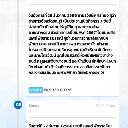
วันอังคารที่ 26 ธันวาคม 2566​ นายธวัชชัย ศรีทอง ผู้ว่า
ราชการจังหวัดชลบุรี เป็นประธานเปิดกิจกรรม 'ขับขี่
ปลอดภัย เมืองไทยไร้อุบัติเหตุ และกวาดล้าง
อาชญากรรม ช่วงเทศกาลปีใหม่ พ.ศ.2567' โดยนายศิร
เมศร์ พัชราอริยธรณ์ ผู้อำนวยการวิทยาลัยเทคนิค
พัทยา มอบหมายให้ นายวรพล ทรงอาจ หัวหน้างาน
โครงการพิเศษและบริการชุมชน นำนักเรียน นักศึกษา
และนายไกรวัฒน์ บุญไชยสวัสดิ์ หัวหน้าแผนกวิชาช่าง
ยนต์ ครูแผนกวิชาช่างยนต์ และนักเรียน นักศึกษา แผนก
วิชาช่างยนต์ เข้าร่วมกิจกรรม ณ ลานกิจกรรมพัทยา
กลาง ถนนเลียบชายหาดพัทยา (แยกนิภาลอดจ์)
9928
0
ข่าวสาร
News
2 ปี ที่ผ่านมา
วันศุกร์ที่ 22 ธันวาคม 2566​ นายศิรเมศร์ พัชราอริยะ