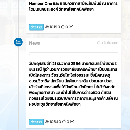
Number One และ แผนกวิชาาสามัญสัมพันธ์ ณ อาคาร
โดมเอนกประสงค์ วิทยาลัยเทคนิคพัทยา
10198
0
ข่าวสาร
News
3 ปี ที่ผ่านมา
วันพฤหัสบดีที่ 21 ธันวาคม 2566​ นายศิรเมศร์ พัชราอริ
ยะธรณ์ ผู้อำนวยการวิทยาลัยเทคนิคพัทยา เป็นประธาน
เปิดโครงการ วัยรุ่นวัยใส ใส่ใจธรรมะ ซึ่งมีคณะครู
ชมรมวิชาชีพ นักเรียน นักศึกษา ระดับ ปวช.และ ปวส.
เข้าร่วมกิจกรรมเพื่อให้นักเรียน นักศึกษา ได้เข้าถึงหลัก
พระพุทธศาสนา และนำไปใช้ในการดำรงชีวิต ดำเนิน
กิจกรรมโดยชมรมวิชาชีพการตลาดและะุรกิจค้าปลีก ณ
หอประชุม วิทยาลัยเทคนิคพัทยา
10540
0
ข่าวสาร