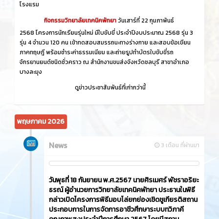
โรงแรม
กิจกรรมวิทยาลัยเทคนิคพัทยา
วันเสาร์ที่ 22 กุมภาพันธ์
2568 โครงการนักเรียนรุ่นใหม่ มีใบขับขี่ ประจำปีงบประมาณ 2568 รุ่น 3
รุ่น 4 จำนวน 120 คน เข้าทดสอบสมรรถนะทางร่างกาย และสอบข้อเขียน
ภาคทฤษฎี พร้อมชำระค่าธรรมเนียม และถ่ายรูปทำบัตรใบขับขี่รถ
จักรยานยนต์ชนิดชั่วคราว ณ สำนักงานขนส่งจังหวัดชลบุรี สาขาอำเภอ
บางละมุง
ดูข่าวประชาสัมพันธ์ที่เก่ากว่านี้
พฤษภาคม 2026
News
3 เดือน ที่ผ่านมา
วันพุธที่ 18 กันยายน พ.ศ.2567 นายศิรเมศร์ พัชราอริยะ
ธรณ์ ผู้อำนวยการวิทยาลัยเทคนิคพัทยา ประธานในพิธี
กล่าวเปิดโครงการพิธีมอบโล่ยกย่องเชิดชูเกียรติสถาน
ประกอบการในการจัดการอาชีวศึกษาระบบทวิภาคี