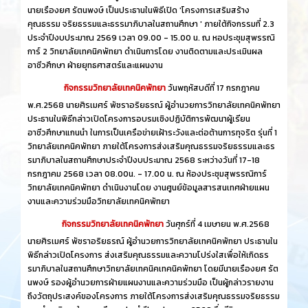
นายเรืองยศ รัตนพงษ์ เป็นประธานในพิธีเปิด 'โครงการเสริมสร้าง
คุณธรรม จริยธรรมและธรรมาภิบาลในสถานศึกษา ' ภายใต้กิจกรรมที่ 2.3
ประจำปีงบประมาณ 2569 เวลา 09.00 - 15.00 น. ณ หอประชุมสุพรรณิ
การ์ 2 วิทยาลัยเทคนิคพัทยา ดำเนินการโดย งานติดตามและประเมินผล
อาชีวศึกษา ฝ่ายยุทธศาสตร์และแผนงาน
กิจกรรมวิทยาลัยเทคนิคพัทยา
วันพฤหัสบดีที่ 17 กรกฎาคม
พ.ศ.2568 นายศิรเมศร์ พัชราอริยธรณ์ ผู้อำนวยการวิทยาลัยเทคนิคพัทยา
ประธานในพิธีกล่าวเปิดโครงการอบรมเชิงปฏิบัติการพัฒนาผู้เรียน
อาชีวศึกษาแกนนำ ในการเป็นเครือข่ายเฝ้าระวังและต่อต้านการทุจริต รุ่นที่ 1
วิทยาลัยเทคนิคพัทยา ภายใต้โครงการส่งเสริมคุณธรรมจริยธรรมและธร
รมาภิบาลในสถานศึกษาประจำปีงบประมาณ 2568 ระหว่างวันที่ 17-18
กรกฎาคม 2568 เวลา 08.00น. - 17.00 น. ณ ห้องประชุมสุพรรณิการ์
วิทยาลัยเทคนิคพัทยา ดำเนินงานโดย งานศูนย์ข้อมูลสารสนเทศฝ่ายแผน
งานและความร่วมมือวิทยาลัยเทคนิคพัทยา
กิจกรรมวิทยาลัยเทคนิคพัทยา
วันศุกร์ที่ 4 เมษายน พ.ศ.2568
นายศิรเมศร์ พัชราอริยธรณ์ ผู้อำนวยการวิทยาลัยเทคนิคพัทยา ประธานใน
พิธีกล่าวเปิดโครงการ ส่งเสริมคุณธรรมและความโปร่งใสเพื่อให้เกิดธร
รมาภิบาลในสถานศึกษาวิทยาลัยเทคนิคเทคนิคพัทยา โดยมีนายเรืองยศ รัต
นพงษ์ รองผู้อำนวยการฝ่ายแผนงานและความร่วมมือ เป็นผู้กล่าวรายงาน
ถึงวัตถุประสงค์ของโครงการ ภายใต้โครงการส่งเสริมคุณธรรมจริยธรรม