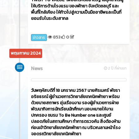
ให้บริการด้านโรงแรม ของพัทยา จังหวัดชลบุรี และ
พื้นที่ใกล้เคียง ให้ก้าวไปสู่ความเป็นมืออาชีพและเป็นที่
ยอมรับในระดับสากล
853
0
ข่าวสาร
พฤษภาคม 2024
News
2 ปี ที่ผ่านมา
วันพฤหัสบดีที่ 18 มกราคม 2567 นายศิรเมศร์ พัชรา
อริยธรณ์ ผู้อำนวยการวิทยาลัยเทคนิคพัทยา พร้อม
ด้วยนายสถาพร อุ่นเรือนงาม รองผู้อำนวยการฝ่าย
พัฒนากิจการนักเรียนนักศึกษา มอบหมายให้งาน
ปกครอง ชมรม To Be Number one และศูนย์
ปลอดภัยในสถานศึกษา ทำการตรวจค้น สิ่งต้องห้าม
ก่อนเข้าวิทยาลัยเทคนิคพัทยา ณ บริเวณลานหน้าโรง
จอดรถวิทยาลัยเทคนิคพัทยา