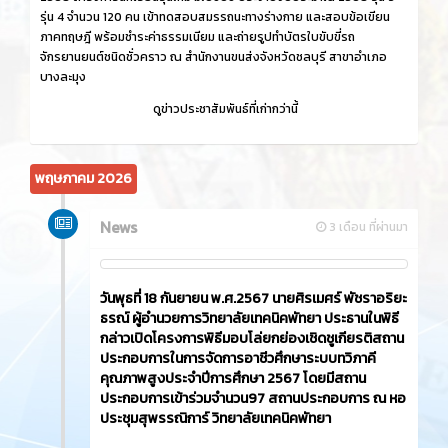
รุ่น 4 จำนวน 120 คน เข้าทดสอบสมรรถนะทางร่างกาย และสอบข้อเขียน
ภาคทฤษฎี พร้อมชำระค่าธรรมเนียม และถ่ายรูปทำบัตรใบขับขี่รถ
จักรยานยนต์ชนิดชั่วคราว ณ สำนักงานขนส่งจังหวัดชลบุรี สาขาอำเภอ
บางละมุง
ดูข่าวประชาสัมพันธ์ที่เก่ากว่านี้
พฤษภาคม 2026
News
3 เดือน ที่ผ่านมา
วันพุธที่ 18 กันยายน พ.ศ.2567 นายศิรเมศร์ พัชราอริยะ
ธรณ์ ผู้อำนวยการวิทยาลัยเทคนิคพัทยา ประธานในพิธี
กล่าวเปิดโครงการพิธีมอบโล่ยกย่องเชิดชูเกียรติสถาน
ประกอบการในการจัดการอาชีวศึกษาระบบทวิภาคี
คุณภาพสูงประจำปีการศึกษา 2567 โดยมีสถาน
ประกอบการเข้าร่วมจำนวน97 สถานประกอบการ ณ หอ
ประชุมสุพรรณิการ์ วิทยาลัยเทคนิคพัทยา