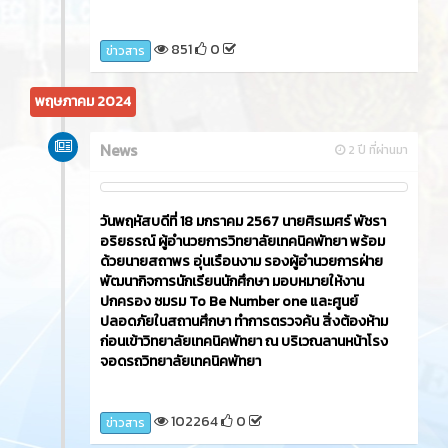
851
0
ข่าวสาร
พฤษภาคม 2024
News
2 ปี ที่ผ่านมา
วันพฤหัสบดีที่ 18 มกราคม 2567 นายศิรเมศร์ พัชรา
อริยธรณ์ ผู้อำนวยการวิทยาลัยเทคนิคพัทยา พร้อม
ด้วยนายสถาพร อุ่นเรือนงาม รองผู้อำนวยการฝ่าย
พัฒนากิจการนักเรียนนักศึกษา มอบหมายให้งาน
ปกครอง ชมรม To Be Number one และศูนย์
ปลอดภัยในสถานศึกษา ทำการตรวจค้น สิ่งต้องห้าม
ก่อนเข้าวิทยาลัยเทคนิคพัทยา ณ บริเวณลานหน้าโรง
จอดรถวิทยาลัยเทคนิคพัทยา
102264
0
ข่าวสาร