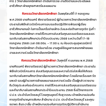
การ์ 2 วิทยาลัยเทคนิคพัทยา ดำเนินการโดย งานติดตามและประเมินผล
อาชีวศึกษา ฝ่ายยุทธศาสตร์และแผนงาน
กิจกรรมวิทยาลัยเทคนิคพัทยา
วันพฤหัสบดีที่ 17 กรกฎาคม
พ.ศ.2568 นายศิรเมศร์ พัชราอริยธรณ์ ผู้อำนวยการวิทยาลัยเทคนิคพัทยา
ประธานในพิธีกล่าวเปิดโครงการอบรมเชิงปฏิบัติการพัฒนาผู้เรียน
อาชีวศึกษาแกนนำ ในการเป็นเครือข่ายเฝ้าระวังและต่อต้านการทุจริต รุ่นที่ 1
วิทยาลัยเทคนิคพัทยา ภายใต้โครงการส่งเสริมคุณธรรมจริยธรรมและธร
รมาภิบาลในสถานศึกษาประจำปีงบประมาณ 2568 ระหว่างวันที่ 17-18
กรกฎาคม 2568 เวลา 08.00น. - 17.00 น. ณ ห้องประชุมสุพรรณิการ์
วิทยาลัยเทคนิคพัทยา ดำเนินงานโดย งานศูนย์ข้อมูลสารสนเทศฝ่ายแผน
งานและความร่วมมือวิทยาลัยเทคนิคพัทยา
กิจกรรมวิทยาลัยเทคนิคพัทยา
วันศุกร์ที่ 4 เมษายน พ.ศ.2568
นายศิรเมศร์ พัชราอริยธรณ์ ผู้อำนวยการวิทยาลัยเทคนิคพัทยา ประธานใน
พิธีกล่าวเปิดโครงการ ส่งเสริมคุณธรรมและความโปร่งใสเพื่อให้เกิดธร
รมาภิบาลในสถานศึกษาวิทยาลัยเทคนิคเทคนิคพัทยา โดยมีนายเรืองยศ รัต
นพงษ์ รองผู้อำนวยการฝ่ายแผนงานและความร่วมมือ เป็นผู้กล่าวรายงาน
ถึงวัตถุประสงค์ของโครงการ ภายใต้โครงการส่งเสริมคุณธรรมจริยธรรม
และทำมาภิบาลในสถานศึกษาประจำปีงบประมาณ 2568 ซึ่งมีวิทยากรจาก
ป.ป.ช. ประจำจังหวัดชลบุรี โดยคุณนุชจรี กิจสุวรรณ เจ้าพนักงานปองกัน
การทุจริตชำนาญการพิเศษ สำนักงาน ป.ป.ช. ประจำจังหวัดชลบุรี และคุณ
ชนาพร สันตะวาลิ้ม เจ้าพนักงานปองกันการทุจริตปฏิบัติการสำนักงาน