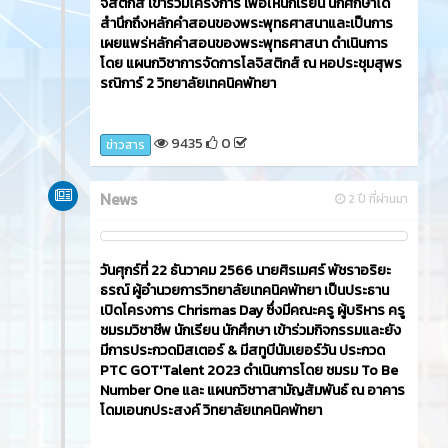
จิสติกส์ เข้าร่วมโครงการ เพื่อให้นักเรียน นักศึกษาได้
สำนึกถึงหลักคำสอนของพระพุทธศาสนาและเป็นการ
เผยแพร่หลักคำสอนของพระพุทธศาสนา ดำเนินการ
โดย แผนกวิชาการจัดการโลจิสติกส์ ณ หอประชุมสุพร
รณิการ์ 2 วิทยาลัยเทคนิคพัทยา
9435
0
ข่าวสาร
News
2 ปี ที่ผ่านมา
วันศุกร์ที่ 22 ธันวาคม 2566​ นายศิรเมศร์ พัชราอริยะ
ธรณ์ ผู้อำนวยการวิทยาลัยเทคนิคพัทยา เป็นประธาน
เปิดโครงการ Chrismas Day ซึ่งมีคณะครู ผู้บริหาร ครู
ชมรมวิชาชีพ นักเรียน นักศึกษา เข้าร่วมกิจกรรมและยัง
มีการประกวดมิสเตอร์ & มีสทูบีนัมเยอร์วัน ประกวด
PTC GOT'Talent 2023 ดำเนินการโดย ชมรม To Be
Number One และ แผนกวิชาาสามัญสัมพันธ์ ณ อาคาร
โดมเอนกประสงค์ วิทยาลัยเทคนิคพัทยา