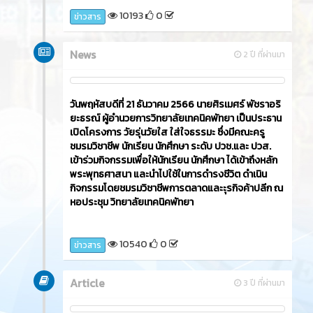
10193
0
ข่าวสาร
News
2 ปี ที่ผ่านมา
วันพฤหัสบดีที่ 21 ธันวาคม 2566​ นายศิรเมศร์ พัชราอริ
ยะธรณ์ ผู้อำนวยการวิทยาลัยเทคนิคพัทยา เป็นประธาน
เปิดโครงการ วัยรุ่นวัยใส ใส่ใจธรรมะ ซึ่งมีคณะครู
ชมรมวิชาชีพ นักเรียน นักศึกษา ระดับ ปวช.และ ปวส.
เข้าร่วมกิจกรรมเพื่อให้นักเรียน นักศึกษา ได้เข้าถึงหลัก
พระพุทธศาสนา และนำไปใช้ในการดำรงชีวิต ดำเนิน
กิจกรรมโดยชมรมวิชาชีพการตลาดและะุรกิจค้าปลีก ณ
หอประชุม วิทยาลัยเทคนิคพัทยา
10540
0
ข่าวสาร
Article
3 ปี ที่ผ่านมา