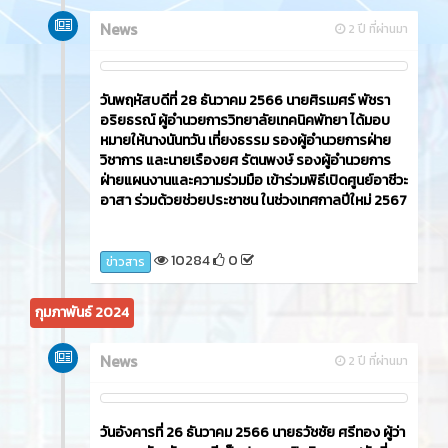
News
2 ปี ที่ผ่านมา
วันพฤหัสบดีที่ 28 ธันวาคม 2566 นายศิรเมศร์ พัชรา
อริยธรณ์ ผู้อำนวยการวิทยาลัยเทคนิคพัทยา ได้มอบ
หมายให้นางนันทวัน เที่ยงธรรม รองผู้อำนวยการฝ่าย
วิชาการ และนายเรืองยศ รัตนพงษ์ รองผู้อำนวยการ
ฝ่ายแผนงานและความร่วมมือ เข้าร่วมพิธีเปิดศูนย์อาชีวะ
อาสา ร่วมด้วยช่วยประชาชน ในช่วงเทศกาลปีใหม่ 2567
10284
0
ข่าวสาร
กุมภาพันธ์ 2024
News
2 ปี ที่ผ่านมา
วันอังคารที่ 26 ธันวาคม 2566​ นายธวัชชัย ศรีทอง ผู้ว่า