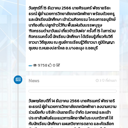
วันศุกร์ที่ 15 ธันวาคม 2566​ นายศิรเมศร์ พัชราอริยะ
ธรณ์ ผู้อำนวยการวิทยาลัยเทคนิคพัทยา พร้อมด้วยครู
และนักเรียนนักศึกษา เข้าร่วมกิจกรรม โครงการอนุรักษ์
นาท้องถิ่น ปลูกข้าวไว้กิน พื้นแผ่นดินบรรพบุรุษ
'กิจกรรมดำนาวันแม่ เกี่ยวข้าววันพ่อ' ครั้งที่ 15 ในการ่วม
กิจกรรมครั้งนี้ นักเรียน นักศึกษา ได้เรียนรู้เกี่ยวกับวิถี
ชาวนา วิถีชุมชน ณ ศูนย์การเรียนรู้วิถีขาวนา ภูมิปัญญา
ชุมชน ต.หนองปลาไหล อ.บางละมุง จ.ชลบุรี
9758
0
News
3 ปี ที่ผ่านมา
วันพฤหัสบดีที่ 14 ธันวาคม 2566​ นายศิรเมศร์ พัชราอริ
ยะธรณ์ ผู้อำนวยการวิทยาลัยเทคนิคพัทยา ลงนามความ
ร่วมมือกับ บริษัท เงินเทอร์โบ จำกัด (มหาชน) และเข้า
ประชาสัมพันธ์แนะแนวการฝึกอาชีพในระบบทวิภาคี ให้
กับนักเรียน นักศึกษา แผนกวิชาการตลาด และคัดเลือก