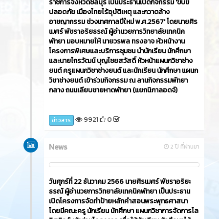
ราชการจังหวัดชลบุรี เป็นประธานเปิดกิจกรรม 'ขับขี่
ปลอดภัย เมืองไทยไร้อุบัติเหตุ และกวาดล้าง
อาชญากรรม ช่วงเทศกาลปีใหม่ พ.ศ.2567' โดยนายศิร
เมศร์ พัชราอริยธรณ์ ผู้อำนวยการวิทยาลัยเทคนิค
พัทยา มอบหมายให้ นายวรพล ทรงอาจ หัวหน้างาน
โครงการพิเศษและบริการชุมชน นำนักเรียน นักศึกษา
และนายไกรวัฒน์ บุญไชยสวัสดิ์ หัวหน้าแผนกวิชาช่าง
ยนต์ ครูแผนกวิชาช่างยนต์ และนักเรียน นักศึกษา แผนก
วิชาช่างยนต์ เข้าร่วมกิจกรรม ณ ลานกิจกรรมพัทยา
กลาง ถนนเลียบชายหาดพัทยา (แยกนิภาลอดจ์)
9921
0
ข่าวสาร
News
2 ปี ที่ผ่านมา
วันศุกร์ที่ 22 ธันวาคม 2566​ นายศิรเมศร์ พัชราอริยะ
ธรณ์ ผู้อำนวยการวิทยาลัยเทคนิคพัทยา เป็นประธาน
เปิดโครงการจัดทำป้ายหลักคำสอนพระพุทธศาสนา
โดยมีคณะครู นักเรียน นักศึกษา แผนกวิชาการจัดการโล