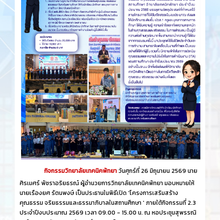
กิจกรรมวิทยาลัยเทคนิคพัทยา
วันศุกร์​ที่ 26 ​มิถุนายน​ 2569 นาย
ศิรเมศร์ พัชราอริยธรณ์ ผู้อำนวยการวิทยาลัยเทคนิคพัทยา มอบหมายให้
นายเรืองยศ รัตนพงษ์ เป็นประธานในพิธีเปิด 'โครงการเสริมสร้าง
คุณธรรม จริยธรรมและธรรมาภิบาลในสถานศึกษา ' ภายใต้กิจกรรมที่ 2.3
ประจำปีงบประมาณ 2569 เวลา 09.00 - 15.00 น. ณ หอประชุมสุพรรณิ