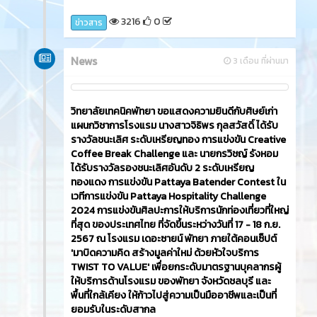
3216
0
ข่าวสาร
News
3 เดือน ที่ผ่านมา
วิทยาลัยเทคนิคพัทยา ขอแสดงความยินดีกับศิษย์เก่า
แผนกวิชาการโรงแรม นางสาวจิธิพร กุลสวัสดิ์ ได้รับ
รางวัลชนะเลิศ ระดับเหรียญทอง การแข่งขัน Creative
Coffee Break Challenge และ นายกรวิชญ์ รังหอม
ได้รับรางวัลรองชนะเลิศอันดับ 2 ระดับเหรียญ
ทองแดง การแข่งขัน Pattaya Batender Contest ใน
เวทีการแข่งขัน Pattaya Hospitality Challenge
2024 การแข่งขันศิลปะการให้บริการนักท่องเที่ยวที่ใหญ่
ที่สุด ของประเทศไทย ที่จัดขึ้นระหว่างวันที่ 17 - 18 ก.ย.
2567 ณ โรงแรม เดอะซายน์ พัทยา ภายใต้คอนเซ็ปต์
'มาบิดความคิด สร้างมูลค่าใหม่ ด้วยหัวใจบริการ
TWIST TO VALUE' เพื่อยกระดับมาตรฐานบุคลากรผู้
ให้บริการด้านโรงแรม ของพัทยา จังหวัดชลบุรี และ
พื้นที่ใกล้เคียง ให้ก้าวไปสู่ความเป็นมืออาชีพและเป็นที่
ยอมรับในระดับสากล