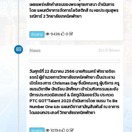
เผยแพร่หลักคำสอนของพระพุทธศาสนา ดำเนินการ
โดย แผนกวิชาการจัดการโลจิสติกส์ ณ หอประชุมสุพร
รณิการ์ 2 วิทยาลัยเทคนิคพัทยา
9436
0
ข่าวสาร
News
2 ปี ที่ผ่านมา
วันศุกร์ที่ 22 ธันวาคม 2566​ นายศิรเมศร์ พัชราอริยะ
ธรณ์ ผู้อำนวยการวิทยาลัยเทคนิคพัทยา เป็นประธาน
เปิดโครงการ Chrismas Day ซึ่งมีคณะครู ผู้บริหาร ครู
ชมรมวิชาชีพ นักเรียน นักศึกษา เข้าร่วมกิจกรรมและยัง
มีการประกวดมิสเตอร์ & มีสทูบีนัมเยอร์วัน ประกวด
PTC GOT'Talent 2023 ดำเนินการโดย ชมรม To Be
Number One และ แผนกวิชาาสามัญสัมพันธ์ ณ อาคาร
โดมเอนกประสงค์ วิทยาลัยเทคนิคพัทยา
10194
0
ข่าวสาร