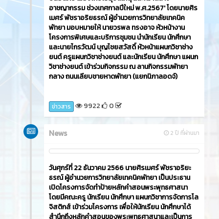
อาชญากรรม ช่วงเทศกาลปีใหม่ พ.ศ.2567' โดยนายศิร
เมศร์ พัชราอริยธรณ์ ผู้อำนวยการวิทยาลัยเทคนิค
พัทยา มอบหมายให้ นายวรพล ทรงอาจ หัวหน้างาน
โครงการพิเศษและบริการชุมชน นำนักเรียน นักศึกษา
และนายไกรวัฒน์ บุญไชยสวัสดิ์ หัวหน้าแผนกวิชาช่าง
ยนต์ ครูแผนกวิชาช่างยนต์ และนักเรียน นักศึกษา แผนก
วิชาช่างยนต์ เข้าร่วมกิจกรรม ณ ลานกิจกรรมพัทยา
กลาง ถนนเลียบชายหาดพัทยา (แยกนิภาลอดจ์)
9922
0
ข่าวสาร
News
2 ปี ที่ผ่านมา
วันศุกร์ที่ 22 ธันวาคม 2566​ นายศิรเมศร์ พัชราอริยะ
ธรณ์ ผู้อำนวยการวิทยาลัยเทคนิคพัทยา เป็นประธาน
เปิดโครงการจัดทำป้ายหลักคำสอนพระพุทธศาสนา
โดยมีคณะครู นักเรียน นักศึกษา แผนกวิชาการจัดการโล
จิสติกส์ เข้าร่วมโครงการ เพื่อให้นักเรียน นักศึกษาได้
สำนึกถึงหลักคำสอนของพระพุทธศาสนาและเป็นการ