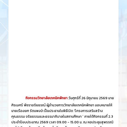
กิจกรรมวิทยาลัยเทคนิคพัทยา
วันศุกร์​ที่ 26 ​มิถุนายน​ 2569 นาย
ศิรเมศร์ พัชราอริยธรณ์ ผู้อำนวยการวิทยาลัยเทคนิคพัทยา มอบหมายให้
นายเรืองยศ รัตนพงษ์ เป็นประธานในพิธีเปิด 'โครงการเสริมสร้าง
คุณธรรม จริยธรรมและธรรมาภิบาลในสถานศึกษา ' ภายใต้กิจกรรมที่ 2.3
ประจำปีงบประมาณ 2569 เวลา 09.00 - 15.00 น. ณ หอประชุมสุพรรณิ