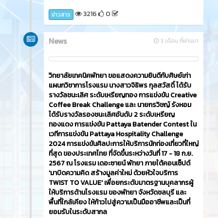
3216
0
ข่าวสาร
News
3 เดือน ที่ผ่านมา
วิทยาลัยเทคนิคพัทยา ขอแสดงความยินดีกับศิษย์เก่า
แผนกวิชาการโรงแรม นางสาวจิธิพร กุลสวัสดิ์ ได้รับ
รางวัลชนะเลิศ ระดับเหรียญทอง การแข่งขัน Creative
Coffee Break Challenge และ นายกรวิชญ์ รังหอม
ได้รับรางวัลรองชนะเลิศอันดับ 2 ระดับเหรียญ
ทองแดง การแข่งขัน Pattaya Batender Contest ใน
เวทีการแข่งขัน Pattaya Hospitality Challenge
2024 การแข่งขันศิลปะการให้บริการนักท่องเที่ยวที่ใหญ่
ที่สุด ของประเทศไทย ที่จัดขึ้นระหว่างวันที่ 17 - 18 ก.ย.
2567 ณ โรงแรม เดอะซายน์ พัทยา ภายใต้คอนเซ็ปต์
'มาบิดความคิด สร้างมูลค่าใหม่ ด้วยหัวใจบริการ
TWIST TO VALUE' เพื่อยกระดับมาตรฐานบุคลากรผู้
ให้บริการด้านโรงแรม ของพัทยา จังหวัดชลบุรี และ
พื้นที่ใกล้เคียง ให้ก้าวไปสู่ความเป็นมืออาชีพและเป็นที่
ยอมรับในระดับสากล