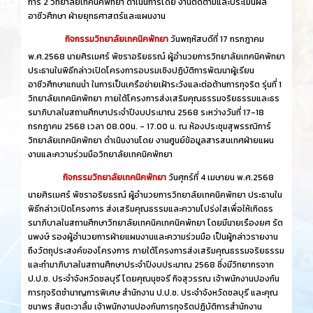
การ์ 2 วิทยาลัยเทคนิคพัทยา ดำเนินการโดย งานติดตามและประเมินผล
อาชีวศึกษา ฝ่ายยุทธศาสตร์และแผนงาน
กิจกรรมวิทยาลัยเทคนิคพัทยา
วันพฤหัสบดีที่ 17 กรกฎาคม
พ.ศ.2568 นายศิรเมศร์ พัชราอริยธรณ์ ผู้อำนวยการวิทยาลัยเทคนิคพัทยา
ประธานในพิธีกล่าวเปิดโครงการอบรมเชิงปฏิบัติการพัฒนาผู้เรียน
อาชีวศึกษาแกนนำ ในการเป็นเครือข่ายเฝ้าระวังและต่อต้านการทุจริต รุ่นที่ 1
วิทยาลัยเทคนิคพัทยา ภายใต้โครงการส่งเสริมคุณธรรมจริยธรรมและธร
รมาภิบาลในสถานศึกษาประจำปีงบประมาณ 2568 ระหว่างวันที่ 17-18
กรกฎาคม 2568 เวลา 08.00น. - 17.00 น. ณ ห้องประชุมสุพรรณิการ์
วิทยาลัยเทคนิคพัทยา ดำเนินงานโดย งานศูนย์ข้อมูลสารสนเทศฝ่ายแผน
งานและความร่วมมือวิทยาลัยเทคนิคพัทยา
กิจกรรมวิทยาลัยเทคนิคพัทยา
วันศุกร์ที่ 4 เมษายน พ.ศ.2568
นายศิรเมศร์ พัชราอริยธรณ์ ผู้อำนวยการวิทยาลัยเทคนิคพัทยา ประธานใน
พิธีกล่าวเปิดโครงการ ส่งเสริมคุณธรรมและความโปร่งใสเพื่อให้เกิดธร
รมาภิบาลในสถานศึกษาวิทยาลัยเทคนิคเทคนิคพัทยา โดยมีนายเรืองยศ รัต
นพงษ์ รองผู้อำนวยการฝ่ายแผนงานและความร่วมมือ เป็นผู้กล่าวรายงาน
ถึงวัตถุประสงค์ของโครงการ ภายใต้โครงการส่งเสริมคุณธรรมจริยธรรม
และทำมาภิบาลในสถานศึกษาประจำปีงบประมาณ 2568 ซึ่งมีวิทยากรจาก
ป.ป.ช. ประจำจังหวัดชลบุรี โดยคุณนุชจรี กิจสุวรรณ เจ้าพนักงานปองกัน
การทุจริตชำนาญการพิเศษ สำนักงาน ป.ป.ช. ประจำจังหวัดชลบุรี และคุณ
ชนาพร สันตะวาลิ้ม เจ้าพนักงานปองกันการทุจริตปฏิบัติการสำนักงาน