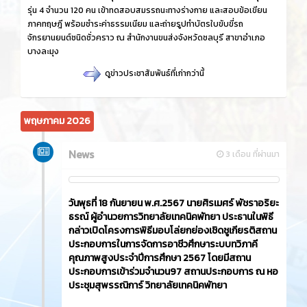
รุ่น 4 จำนวน 120 คน เข้าทดสอบสมรรถนะทางร่างกาย และสอบข้อเขียน
ภาคทฤษฎี พร้อมชำระค่าธรรมเนียม และถ่ายรูปทำบัตรใบขับขี่รถ
จักรยานยนต์ชนิดชั่วคราว ณ สำนักงานขนส่งจังหวัดชลบุรี สาขาอำเภอ
บางละมุง
ดูข่าวประชาสัมพันธ์ที่เก่ากว่านี้
พฤษภาคม 2026
News
3 เดือน ที่ผ่านมา
วันพุธที่ 18 กันยายน พ.ศ.2567 นายศิรเมศร์ พัชราอริยะ
ธรณ์ ผู้อำนวยการวิทยาลัยเทคนิคพัทยา ประธานในพิธี
กล่าวเปิดโครงการพิธีมอบโล่ยกย่องเชิดชูเกียรติสถาน
ประกอบการในการจัดการอาชีวศึกษาระบบทวิภาคี
คุณภาพสูงประจำปีการศึกษา 2567 โดยมีสถาน
ประกอบการเข้าร่วมจำนวน97 สถานประกอบการ ณ หอ
ประชุมสุพรรณิการ์ วิทยาลัยเทคนิคพัทยา