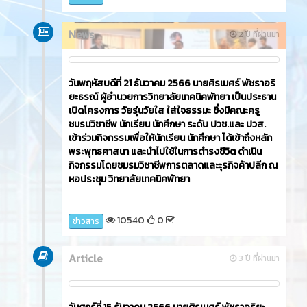
News
2 ปี ที่ผ่านมา
วันพฤหัสบดีที่ 21 ธันวาคม 2566​ นายศิรเมศร์ พัชราอริ
ยะธรณ์ ผู้อำนวยการวิทยาลัยเทคนิคพัทยา เป็นประธาน
เปิดโครงการ วัยรุ่นวัยใส ใส่ใจธรรมะ ซึ่งมีคณะครู
ชมรมวิชาชีพ นักเรียน นักศึกษา ระดับ ปวช.และ ปวส.
เข้าร่วมกิจกรรมเพื่อให้นักเรียน นักศึกษา ได้เข้าถึงหลัก
พระพุทธศาสนา และนำไปใช้ในการดำรงชีวิต ดำเนิน
กิจกรรมโดยชมรมวิชาชีพการตลาดและะุรกิจค้าปลีก ณ
หอประชุม วิทยาลัยเทคนิคพัทยา
10540
0
ข่าวสาร
Article
3 ปี ที่ผ่านมา