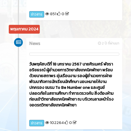
851
0
ข่าวสาร
พฤษภาคม 2024
News
2 ปี ที่ผ่านมา
วันพฤหัสบดีที่ 18 มกราคม 2567 นายศิรเมศร์ พัชรา
อริยธรณ์ ผู้อำนวยการวิทยาลัยเทคนิคพัทยา พร้อม
ด้วยนายสถาพร อุ่นเรือนงาม รองผู้อำนวยการฝ่าย
พัฒนากิจการนักเรียนนักศึกษา มอบหมายให้งาน
ปกครอง ชมรม To Be Number one และศูนย์
ปลอดภัยในสถานศึกษา ทำการตรวจค้น สิ่งต้องห้าม
ก่อนเข้าวิทยาลัยเทคนิคพัทยา ณ บริเวณลานหน้าโรง
จอดรถวิทยาลัยเทคนิคพัทยา
102264
0
ข่าวสาร