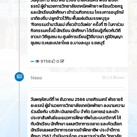
วันศุกร์ที่ 15 ธันวาคม 2566​ นายศิรเมศร์ พัชราอริยะ
ธรณ์ ผู้อำนวยการวิทยาลัยเทคนิคพัทยา พร้อมด้วยครู
และนักเรียนนักศึกษา เข้าร่วมกิจกรรม โครงการอนุรักษ์
นาท้องถิ่น ปลูกข้าวไว้กิน พื้นแผ่นดินบรรพบุรุษ
'กิจกรรมดำนาวันแม่ เกี่ยวข้าววันพ่อ' ครั้งที่ 15 ในการ่วม
กิจกรรมครั้งนี้ นักเรียน นักศึกษา ได้เรียนรู้เกี่ยวกับวิถี
ชาวนา วิถีชุมชน ณ ศูนย์การเรียนรู้วิถีขาวนา ภูมิปัญญา
ชุมชน ต.หนองปลาไหล อ.บางละมุง จ.ชลบุรี
9758
0
News
3 ปี ที่ผ่านมา
วันพฤหัสบดีที่ 14 ธันวาคม 2566​ นายศิรเมศร์ พัชราอริ
ยะธรณ์ ผู้อำนวยการวิทยาลัยเทคนิคพัทยา ลงนามความ
ร่วมมือกับ บริษัท เงินเทอร์โบ จำกัด (มหาชน) และเข้า
ประชาสัมพันธ์แนะแนวการฝึกอาชีพในระบบทวิภาคี ให้
กับนักเรียน นักศึกษา แผนกวิชาการตลาด และคัดเลือก
นักเรียนแผนกวิชาการตลาดเข้าฝึกอาชีพ ประจำปีการ
ศึกษา 2567 ดำเนินงานโดย งานความร่วมมือ วิทยาลัย