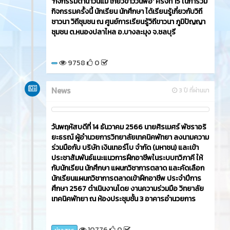
'กิจกรรมดำนาวันแม่ เกี่ยวข้าววันพ่อ' ครั้งที่ 15 ในการ่วม
กิจกรรมครั้งนี้ นักเรียน นักศึกษา ได้เรียนรู้เกี่ยวกับวิถี
ชาวนา วิถีชุมชน ณ ศูนย์การเรียนรู้วิถีขาวนา ภูมิปัญญา
ชุมชน ต.หนองปลาไหล อ.บางละมุง จ.ชลบุรี
9758
0
News
3 ปี ที่ผ่านมา
วันพฤหัสบดีที่ 14 ธันวาคม 2566​ นายศิรเมศร์ พัชราอริ
ยะธรณ์ ผู้อำนวยการวิทยาลัยเทคนิคพัทยา ลงนามความ
ร่วมมือกับ บริษัท เงินเทอร์โบ จำกัด (มหาชน) และเข้า
ประชาสัมพันธ์แนะแนวการฝึกอาชีพในระบบทวิภาคี ให้
กับนักเรียน นักศึกษา แผนกวิชาการตลาด และคัดเลือก
นักเรียนแผนกวิชาการตลาดเข้าฝึกอาชีพ ประจำปีการ
ศึกษา 2567 ดำเนินงานโดย งานความร่วมมือ วิทยาลัย
เทคนิคพัทยา ณ ห้องประชุมชั้น 3 อาคารอำนวยการ
10776
0