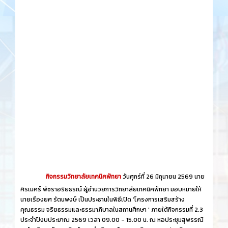
กิจกรรมวิทยาลัยเทคนิคพัทยา
วันศุกร์​ที่ 26 ​มิถุนายน​ 2569 นาย
ศิรเมศร์ พัชราอริยธรณ์ ผู้อำนวยการวิทยาลัยเทคนิคพัทยา มอบหมายให้
นายเรืองยศ รัตนพงษ์ เป็นประธานในพิธีเปิด 'โครงการเสริมสร้าง
คุณธรรม จริยธรรมและธรรมาภิบาลในสถานศึกษา ' ภายใต้กิจกรรมที่ 2.3
ประจำปีงบประมาณ 2569 เวลา 09.00 - 15.00 น. ณ หอประชุมสุพรรณิ