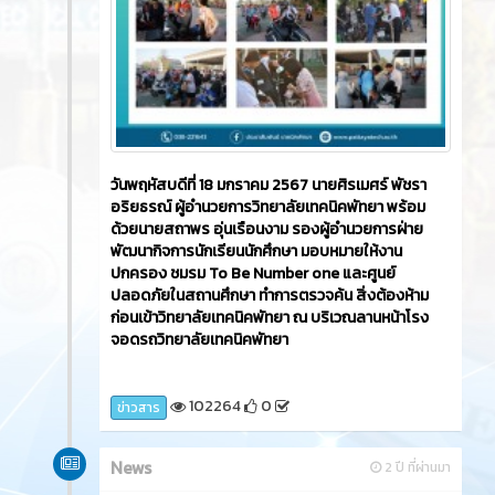
วันพฤหัสบดีที่ 18 มกราคม 2567 นายศิรเมศร์ พัชรา
อริยธรณ์ ผู้อำนวยการวิทยาลัยเทคนิคพัทยา พร้อม
ด้วยนายสถาพร อุ่นเรือนงาม รองผู้อำนวยการฝ่าย
พัฒนากิจการนักเรียนนักศึกษา มอบหมายให้งาน
ปกครอง ชมรม To Be Number one และศูนย์
ปลอดภัยในสถานศึกษา ทำการตรวจค้น สิ่งต้องห้าม
ก่อนเข้าวิทยาลัยเทคนิคพัทยา ณ บริเวณลานหน้าโรง
จอดรถวิทยาลัยเทคนิคพัทยา
102264
0
ข่าวสาร
News
2 ปี ที่ผ่านมา