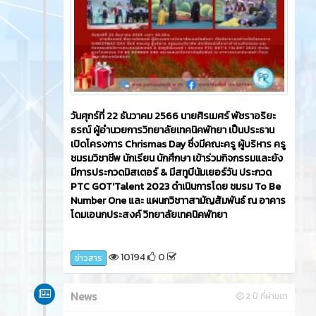
วันศุกร์ที่ 22 ธันวาคม 2566​ นายศิรเมศร์ พัชราอริยะ
ธรณ์ ผู้อำนวยการวิทยาลัยเทคนิคพัทยา เป็นประธาน
เปิดโครงการ Chrismas Day ซึ่งมีคณะครู ผู้บริหาร ครู
ชมรมวิชาชีพ นักเรียน นักศึกษา เข้าร่วมกิจกรรมและยัง
มีการประกวดมิสเตอร์ & มีสทูบีนัมเยอร์วัน ประกวด
PTC GOT'Talent 2023 ดำเนินการโดย ชมรม To Be
Number One และ แผนกวิชาาสามัญสัมพันธ์ ณ อาคาร
โดมเอนกประสงค์ วิทยาลัยเทคนิคพัทยา
10194
0
ข่าวสาร
News
2 ปี ที่ผ่านมา