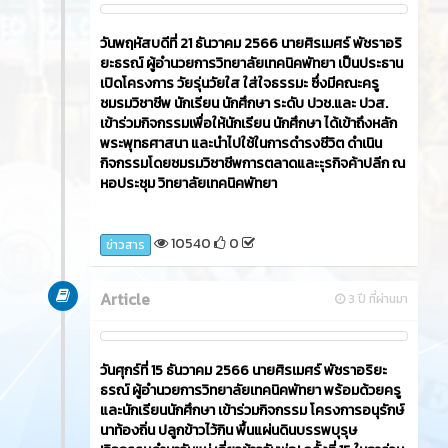
วันพฤหัสบดีที่ 21 ธันวาคม 2566​ นายศิรเมศร์ พัชราอริ
ยะธรณ์ ผู้อำนวยการวิทยาลัยเทคนิคพัทยา เป็นประธาน
เปิดโครงการ วัยรุ่นวัยใส ใส่ใจธรรมะ ซึ่งมีคณะครู
ชมรมวิชาชีพ นักเรียน นักศึกษา ระดับ ปวช.และ ปวส.
เข้าร่วมกิจกรรมเพื่อให้นักเรียน นักศึกษา ได้เข้าถึงหลัก
พระพุทธศาสนา และนำไปใช้ในการดำรงชีวิต ดำเนิน
กิจกรรมโดยชมรมวิชาชีพการตลาดและะุรกิจค้าปลีก ณ
หอประชุม วิทยาลัยเทคนิคพัทยา
10540
0
ข่าวสาร
Article
3 ปี ที่ผ่านมา
วันศุกร์ที่ 15 ธันวาคม 2566​ นายศิรเมศร์ พัชราอริยะ
ธรณ์ ผู้อำนวยการวิทยาลัยเทคนิคพัทยา พร้อมด้วยครู
และนักเรียนนักศึกษา เข้าร่วมกิจกรรม โครงการอนุรักษ์
นาท้องถิ่น ปลูกข้าวไว้กิน พื้นแผ่นดินบรรพบุรุษ