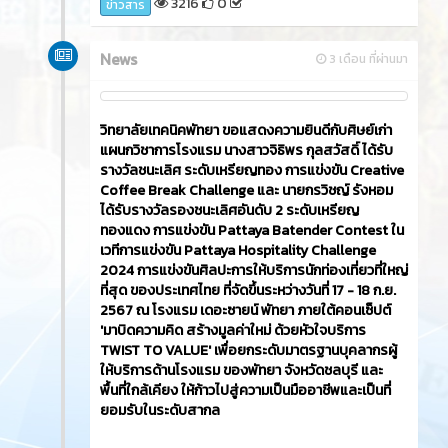
3216
0
ข่าวสาร
News
3 เดือน ที่ผ่านมา
วิทยาลัยเทคนิคพัทยา ขอแสดงความยินดีกับศิษย์เก่า
แผนกวิชาการโรงแรม นางสาวจิธิพร กุลสวัสดิ์ ได้รับ
รางวัลชนะเลิศ ระดับเหรียญทอง การแข่งขัน Creative
Coffee Break Challenge และ นายกรวิชญ์ รังหอม
ได้รับรางวัลรองชนะเลิศอันดับ 2 ระดับเหรียญ
ทองแดง การแข่งขัน Pattaya Batender Contest ใน
เวทีการแข่งขัน Pattaya Hospitality Challenge
2024 การแข่งขันศิลปะการให้บริการนักท่องเที่ยวที่ใหญ่
ที่สุด ของประเทศไทย ที่จัดขึ้นระหว่างวันที่ 17 - 18 ก.ย.
2567 ณ โรงแรม เดอะซายน์ พัทยา ภายใต้คอนเซ็ปต์
'มาบิดความคิด สร้างมูลค่าใหม่ ด้วยหัวใจบริการ
TWIST TO VALUE' เพื่อยกระดับมาตรฐานบุคลากรผู้
ให้บริการด้านโรงแรม ของพัทยา จังหวัดชลบุรี และ
พื้นที่ใกล้เคียง ให้ก้าวไปสู่ความเป็นมืออาชีพและเป็นที่
ยอมรับในระดับสากล