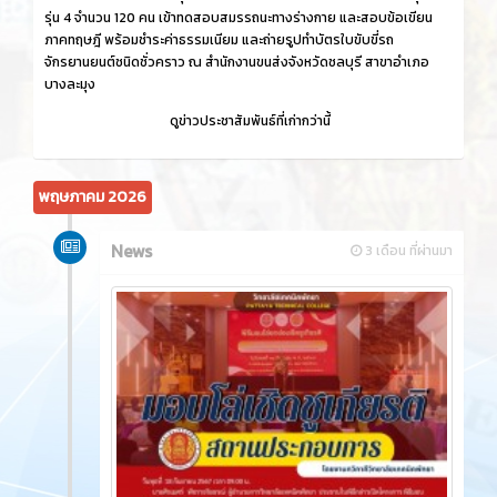
รุ่น 4 จำนวน 120 คน เข้าทดสอบสมรรถนะทางร่างกาย และสอบข้อเขียน
ภาคทฤษฎี พร้อมชำระค่าธรรมเนียม และถ่ายรูปทำบัตรใบขับขี่รถ
จักรยานยนต์ชนิดชั่วคราว ณ สำนักงานขนส่งจังหวัดชลบุรี สาขาอำเภอ
บางละมุง
ดูข่าวประชาสัมพันธ์ที่เก่ากว่านี้
พฤษภาคม 2026
News
3 เดือน ที่ผ่านมา