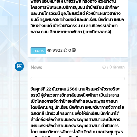
พัทยา มอบหมายให้ นายวรพล ทรงอาจ หัวหน้างาน
โครงการพิเศษและบริการชุมชน นำนักเรียน นักศึกษา
และนายไกรวัฒน์ บุญไชยสวัสดิ์ หัวหน้าแผนกวิชาช่าง
ยนต์ ครูแผนกวิชาช่างยนต์ และนักเรียน นักศึกษา แผนก
วิชาช่างยนต์ เข้าร่วมกิจกรรม ณ ลานกิจกรรมพัทยา
กลาง ถนนเลียบชายหาดพัทยา (แยกนิภาลอดจ์)
9922
0
ข่าวสาร
News
2 ปี ที่ผ่านมา
วันศุกร์ที่ 22 ธันวาคม 2566​ นายศิรเมศร์ พัชราอริยะ
ธรณ์ ผู้อำนวยการวิทยาลัยเทคนิคพัทยา เป็นประธาน
เปิดโครงการจัดทำป้ายหลักคำสอนพระพุทธศาสนา
โดยมีคณะครู นักเรียน นักศึกษา แผนกวิชาการจัดการโล
จิสติกส์ เข้าร่วมโครงการ เพื่อให้นักเรียน นักศึกษาได้
สำนึกถึงหลักคำสอนของพระพุทธศาสนาและเป็นการ
เผยแพร่หลักคำสอนของพระพุทธศาสนา ดำเนินการ
โดย แผนกวิชาการจัดการโลจิสติกส์ ณ หอประชุมสุพร