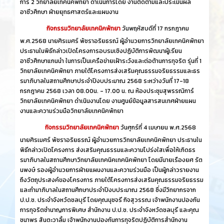
การ์ 2 วิทยาลัยเทคนิคพัทยา ดำเนินการโดย งานติดตามและประเมินผล
อาชีวศึกษา ฝ่ายยุทธศาสตร์และแผนงาน
กิจกรรมวิทยาลัยเทคนิคพัทยา
วันพฤหัสบดีที่ 17 กรกฎาคม
พ.ศ.2568 นายศิรเมศร์ พัชราอริยธรณ์ ผู้อำนวยการวิทยาลัยเทคนิคพัทยา
ประธานในพิธีกล่าวเปิดโครงการอบรมเชิงปฏิบัติการพัฒนาผู้เรียน
อาชีวศึกษาแกนนำ ในการเป็นเครือข่ายเฝ้าระวังและต่อต้านการทุจริต รุ่นที่ 1
วิทยาลัยเทคนิคพัทยา ภายใต้โครงการส่งเสริมคุณธรรมจริยธรรมและธร
รมาภิบาลในสถานศึกษาประจำปีงบประมาณ 2568 ระหว่างวันที่ 17-18
กรกฎาคม 2568 เวลา 08.00น. - 17.00 น. ณ ห้องประชุมสุพรรณิการ์
วิทยาลัยเทคนิคพัทยา ดำเนินงานโดย งานศูนย์ข้อมูลสารสนเทศฝ่ายแผน
งานและความร่วมมือวิทยาลัยเทคนิคพัทยา
กิจกรรมวิทยาลัยเทคนิคพัทยา
วันศุกร์ที่ 4 เมษายน พ.ศ.2568
นายศิรเมศร์ พัชราอริยธรณ์ ผู้อำนวยการวิทยาลัยเทคนิคพัทยา ประธานใน
พิธีกล่าวเปิดโครงการ ส่งเสริมคุณธรรมและความโปร่งใสเพื่อให้เกิดธร
รมาภิบาลในสถานศึกษาวิทยาลัยเทคนิคเทคนิคพัทยา โดยมีนายเรืองยศ รัต
นพงษ์ รองผู้อำนวยการฝ่ายแผนงานและความร่วมมือ เป็นผู้กล่าวรายงาน
ถึงวัตถุประสงค์ของโครงการ ภายใต้โครงการส่งเสริมคุณธรรมจริยธรรม
และทำมาภิบาลในสถานศึกษาประจำปีงบประมาณ 2568 ซึ่งมีวิทยากรจาก
ป.ป.ช. ประจำจังหวัดชลบุรี โดยคุณนุชจรี กิจสุวรรณ เจ้าพนักงานปองกัน
การทุจริตชำนาญการพิเศษ สำนักงาน ป.ป.ช. ประจำจังหวัดชลบุรี และคุณ
ชนาพร สันตะวาลิ้ม เจ้าพนักงานปองกันการทุจริตปฏิบัติการสำนักงาน