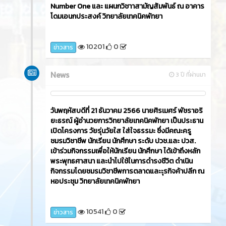
Number One และ แผนกวิชาาสามัญสัมพันธ์ ณ อาคาร
โดมเอนกประสงค์ วิทยาลัยเทคนิคพัทยา
10201
0
ข่าวสาร
News
3 ปี ที่ผ่านมา
วันพฤหัสบดีที่ 21 ธันวาคม 2566​ นายศิรเมศร์ พัชราอริ
ยะธรณ์ ผู้อำนวยการวิทยาลัยเทคนิคพัทยา เป็นประธาน
เปิดโครงการ วัยรุ่นวัยใส ใส่ใจธรรมะ ซึ่งมีคณะครู
ชมรมวิชาชีพ นักเรียน นักศึกษา ระดับ ปวช.และ ปวส.
เข้าร่วมกิจกรรมเพื่อให้นักเรียน นักศึกษา ได้เข้าถึงหลัก
พระพุทธศาสนา และนำไปใช้ในการดำรงชีวิต ดำเนิน
กิจกรรมโดยชมรมวิชาชีพการตลาดและะุรกิจค้าปลีก ณ
หอประชุม วิทยาลัยเทคนิคพัทยา
10541
0
ข่าวสาร