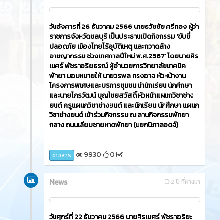
วันอังคารที่ 26 ธันวาคม 2566​ นายธวัชชัย ศรีทอง ผู้ว่า
ราชการจังหวัดชลบุรี เป็นประธานเปิดกิจกรรม 'ขับขี่
ปลอดภัย เมืองไทยไร้อุบัติเหตุ และกวาดล้าง
อาชญากรรม ช่วงเทศกาลปีใหม่ พ.ศ.2567' โดยนายศิร
เมศร์ พัชราอริยธรณ์ ผู้อำนวยการวิทยาลัยเทคนิค
พัทยา มอบหมายให้ นายวรพล ทรงอาจ หัวหน้างาน
โครงการพิเศษและบริการชุมชน นำนักเรียน นักศึกษา
และนายไกรวัฒน์ บุญไชยสวัสดิ์ หัวหน้าแผนกวิชาช่าง
ยนต์ ครูแผนกวิชาช่างยนต์ และนักเรียน นักศึกษา แผนก
วิชาช่างยนต์ เข้าร่วมกิจกรรม ณ ลานกิจกรรมพัทยา
กลาง ถนนเลียบชายหาดพัทยา (แยกนิภาลอดจ์)
9930
0
ข่าวสาร
News
2 ปี ที่ผ่านมา
วันศุกร์ที่ 22 ธันวาคม 2566​ นายศิรเมศร์ พัชราอริยะ