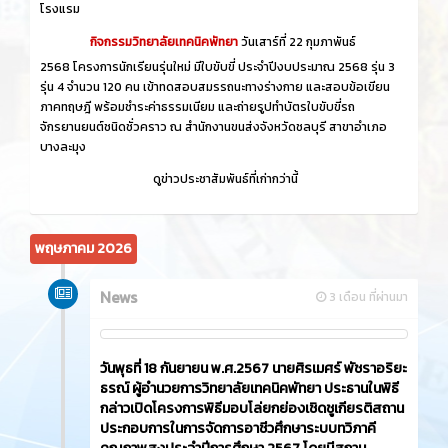
โรงแรม
กิจกรรมวิทยาลัยเทคนิคพัทยา
วันเสาร์ที่ 22 กุมภาพันธ์
2568 โครงการนักเรียนรุ่นใหม่ มีใบขับขี่ ประจำปีงบประมาณ 2568 รุ่น 3
รุ่น 4 จำนวน 120 คน เข้าทดสอบสมรรถนะทางร่างกาย และสอบข้อเขียน
ภาคทฤษฎี พร้อมชำระค่าธรรมเนียม และถ่ายรูปทำบัตรใบขับขี่รถ
จักรยานยนต์ชนิดชั่วคราว ณ สำนักงานขนส่งจังหวัดชลบุรี สาขาอำเภอ
บางละมุง
ดูข่าวประชาสัมพันธ์ที่เก่ากว่านี้
พฤษภาคม 2026
News
3 เดือน ที่ผ่านมา
วันพุธที่ 18 กันยายน พ.ศ.2567 นายศิรเมศร์ พัชราอริยะ
ธรณ์ ผู้อำนวยการวิทยาลัยเทคนิคพัทยา ประธานในพิธี
กล่าวเปิดโครงการพิธีมอบโล่ยกย่องเชิดชูเกียรติสถาน
ประกอบการในการจัดการอาชีวศึกษาระบบทวิภาคี