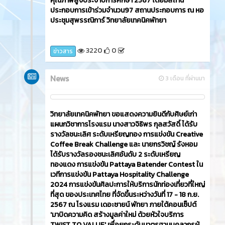
คุณภาพสูงประจำปีการศึกษา 2567 โดยมีสถาน
ประกอบการเข้าร่วมจำนวน97 สถานประกอบการ ณ หอ
ประชุมสุพรรณิการ์ วิทยาลัยเทคนิคพัทยา
3220
0
ข่าวสาร
News
3 เดือน ที่ผ่านมา
วิทยาลัยเทคนิคพัทยา ขอแสดงความยินดีกับศิษย์เก่า
แผนกวิชาการโรงแรม นางสาวจิธิพร กุลสวัสดิ์ ได้รับ
รางวัลชนะเลิศ ระดับเหรียญทอง การแข่งขัน Creative
Coffee Break Challenge และ นายกรวิชญ์ รังหอม
ได้รับรางวัลรองชนะเลิศอันดับ 2 ระดับเหรียญ
ทองแดง การแข่งขัน Pattaya Batender Contest ใน
เวทีการแข่งขัน Pattaya Hospitality Challenge
2024 การแข่งขันศิลปะการให้บริการนักท่องเที่ยวที่ใหญ่
ที่สุด ของประเทศไทย ที่จัดขึ้นระหว่างวันที่ 17 - 18 ก.ย.
2567 ณ โรงแรม เดอะซายน์ พัทยา ภายใต้คอนเซ็ปต์
'มาบิดความคิด สร้างมูลค่าใหม่ ด้วยหัวใจบริการ
TWIST TO VALUE' เพื่อยกระดับมาตรฐานบุคลากรผู้