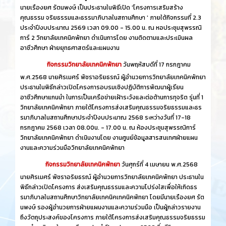
นายเรืองยศ รัตนพงษ์ เป็นประธานในพิธีเปิด 'โครงการเสริมสร้าง
คุณธรรม จริยธรรมและธรรมาภิบาลในสถานศึกษา ' ภายใต้กิจกรรมที่ 2.3
ประจำปีงบประมาณ 2569 เวลา 09.00 - 15.00 น. ณ หอประชุมสุพรรณิ
การ์ 2 วิทยาลัยเทคนิคพัทยา ดำเนินการโดย งานติดตามและประเมินผล
อาชีวศึกษา ฝ่ายยุทธศาสตร์และแผนงาน
กิจกรรมวิทยาลัยเทคนิคพัทยา
วันพฤหัสบดีที่ 17 กรกฎาคม
พ.ศ.2568 นายศิรเมศร์ พัชราอริยธรณ์ ผู้อำนวยการวิทยาลัยเทคนิคพัทยา
ประธานในพิธีกล่าวเปิดโครงการอบรมเชิงปฏิบัติการพัฒนาผู้เรียน
อาชีวศึกษาแกนนำ ในการเป็นเครือข่ายเฝ้าระวังและต่อต้านการทุจริต รุ่นที่ 1
วิทยาลัยเทคนิคพัทยา ภายใต้โครงการส่งเสริมคุณธรรมจริยธรรมและธร
รมาภิบาลในสถานศึกษาประจำปีงบประมาณ 2568 ระหว่างวันที่ 17-18
กรกฎาคม 2568 เวลา 08.00น. - 17.00 น. ณ ห้องประชุมสุพรรณิการ์
วิทยาลัยเทคนิคพัทยา ดำเนินงานโดย งานศูนย์ข้อมูลสารสนเทศฝ่ายแผน
งานและความร่วมมือวิทยาลัยเทคนิคพัทยา
กิจกรรมวิทยาลัยเทคนิคพัทยา
วันศุกร์ที่ 4 เมษายน พ.ศ.2568
นายศิรเมศร์ พัชราอริยธรณ์ ผู้อำนวยการวิทยาลัยเทคนิคพัทยา ประธานใน
พิธีกล่าวเปิดโครงการ ส่งเสริมคุณธรรมและความโปร่งใสเพื่อให้เกิดธร
รมาภิบาลในสถานศึกษาวิทยาลัยเทคนิคเทคนิคพัทยา โดยมีนายเรืองยศ รัต
นพงษ์ รองผู้อำนวยการฝ่ายแผนงานและความร่วมมือ เป็นผู้กล่าวรายงาน
ถึงวัตถุประสงค์ของโครงการ ภายใต้โครงการส่งเสริมคุณธรรมจริยธรรม