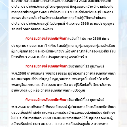
และทำมาภิบาลในสถานศึกษาประจำปีงบประมาณ 2568 ซึ่งมีวิทยากรจาก
ป.ป.ช. ประจำจังหวัดชลบุรี โดยคุณนุชจรี กิจสุวรรณ เจ้าพนักงานปองกัน
การทุจริตชำนาญการพิเศษ สำนักงาน ป.ป.ช. ประจำจังหวัดชลบุรี และคุณ
ชนาพร สันตะวาลิ้ม เจ้าพนักงานปองกันการทุจริตปฏิบัติการสำนักงาน
ป.ป.ช. ประจำจังหวัดชลบุรี ในวันศุกร์ที่ 4 เมษายน 2568 ณ หอประชุมสุพร
รณิการ์ วิทยาลัยเทคนิคพัทยา
กิจกรรมวิทยาลัยเทคนิคพัทยา
ในวันที่ 14 มีนาคม 2568 มีการ
ประชุมคณะกรรมการภาคี 4 ฝ่าย โดยมีผู้แทนครู ผู้แทนชุมชน ผู้แทนนักเรียน
ผู้แทนผู้ปกครอง และหัวหน้าแผนกวิชา เพื่อพิจารณากลั่นกรองหนังสือเรียน
ปีการศึกษา 2568 ณ ห้องประชุมอาคารสุพรรณิการ์ 9
กิจกรรมวิทยาลัยเทคนิคพัทยา
วันอาทิตย์ที่ 23 กุมภาพันธ์
พ.ศ.2568 นายศิรเมศร์ พัชราอริยธรณ์ ผู้อำนวยการวิทยาลัยเทคนิคพัทยา
และศิษยานุศิษย์ร่วมทำบุญ 'ปัญญาสมวาร' พระครูสนั่น นันทโชโต หรือ
พระครูวิมลภาณ,ดร. วัดช่องลม นาเกลือ พระผู้ริเริ่มก่อตั้ง วิทยาลัยการ
อาชีพบางละมุง หรือ วิทยาลัยเทคนิคพัทยา ในปัจจุบัน
กิจกรรมวิทยาลัยเทคนิคพัทยา
วันอาทิตย์ที่ 23 กุมภาพันธ์
พ.ศ.2568 นายศิรเมศร์ พัชราอริยธรณ์ ผู้อำนวยการวิทยาลัยเทคนิคพัทยา
ตรวจเยี่ยมให้กำลังใจ คณะกรรมการรับสมัครและมอบตัวนักเรียน นักศึกษา
ใหม่ ประจำปีการศึกษา 2568 และแนะแนวการศึกษา ให้กับผู้ปกครองและผู้
สมัครเรียนใหม่ เวลา 08.00 - 11.30 น. ณ ห้องประชุมชั้น 2 อาคารการ