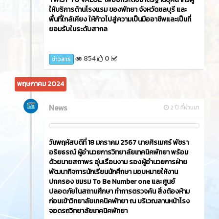
ให้บริการด้านโรงแรม ของพัทยา จังหวัดชลบุรี และ
พื้นที่ใกล้เคียง ให้ก้าวไปสู่ความเป็นมืออาชีพและเป็นที่
ยอมรับในระดับสากล
854
0
ข่าวสาร
พฤษภาคม 2024
News
2 ปี ที่ผ่านมา
วันพฤหัสบดีที่ 18 มกราคม 2567 นายศิรเมศร์ พัชรา
อริยธรณ์ ผู้อำนวยการวิทยาลัยเทคนิคพัทยา พร้อม
ด้วยนายสถาพร อุ่นเรือนงาม รองผู้อำนวยการฝ่าย
พัฒนากิจการนักเรียนนักศึกษา มอบหมายให้งาน
ปกครอง ชมรม To Be Number one และศูนย์
ปลอดภัยในสถานศึกษา ทำการตรวจค้น สิ่งต้องห้าม
ก่อนเข้าวิทยาลัยเทคนิคพัทยา ณ บริเวณลานหน้าโรง
จอดรถวิทยาลัยเทคนิคพัทยา