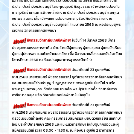
และทำมาภิบาลในสถานศึกษาประจำปีงบประมาณ 2568 ซึ่งมีวิทยากรจาก
ป.ป.ช. ประจำจังหวัดชลบุรี โดยคุณนุชจรี กิจสุวรรณ เจ้าพนักงานปองกัน
การทุจริตชำนาญการพิเศษ สำนักงาน ป.ป.ช. ประจำจังหวัดชลบุรี และคุณ
ชนาพร สันตะวาลิ้ม เจ้าพนักงานปองกันการทุจริตปฏิบัติการสำนักงาน
ป.ป.ช. ประจำจังหวัดชลบุรี ในวันศุกร์ที่ 4 เมษายน 2568 ณ หอประชุมสุพร
รณิการ์ วิทยาลัยเทคนิคพัทยา
กิจกรรมวิทยาลัยเทคนิคพัทยา
ในวันที่ 14 มีนาคม 2568 มีการ
ประชุมคณะกรรมการภาคี 4 ฝ่าย โดยมีผู้แทนครู ผู้แทนชุมชน ผู้แทนนักเรียน
ผู้แทนผู้ปกครอง และหัวหน้าแผนกวิชา เพื่อพิจารณากลั่นกรองหนังสือเรียน
ปีการศึกษา 2568 ณ ห้องประชุมอาคารสุพรรณิการ์ 9
กิจกรรมวิทยาลัยเทคนิคพัทยา
วันอาทิตย์ที่ 23 กุมภาพันธ์
พ.ศ.2568 นายศิรเมศร์ พัชราอริยธรณ์ ผู้อำนวยการวิทยาลัยเทคนิคพัทยา
และศิษยานุศิษย์ร่วมทำบุญ 'ปัญญาสมวาร' พระครูสนั่น นันทโชโต หรือ
พระครูวิมลภาณ,ดร. วัดช่องลม นาเกลือ พระผู้ริเริ่มก่อตั้ง วิทยาลัยการ
อาชีพบางละมุง หรือ วิทยาลัยเทคนิคพัทยา ในปัจจุบัน
กิจกรรมวิทยาลัยเทคนิคพัทยา
วันอาทิตย์ที่ 23 กุมภาพันธ์
พ.ศ.2568 นายศิรเมศร์ พัชราอริยธรณ์ ผู้อำนวยการวิทยาลัยเทคนิคพัทยา
ตรวจเยี่ยมให้กำลังใจ คณะกรรมการรับสมัครและมอบตัวนักเรียน นักศึกษา
ใหม่ ประจำปีการศึกษา 2568 และแนะแนวการศึกษา ให้กับผู้ปกครองและผู้
สมัครเรียนใหม่ เวลา 08.00 - 11.30 น. ณ ห้องประชุมชั้น 2 อาคารการ