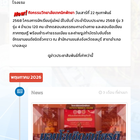
โรงแรม
กิจกรรมวิทยาลัยเทคนิคพัทยา
วันเสาร์ที่ 22 กุมภาพันธ์
2568 โครงการนักเรียนรุ่นใหม่ มีใบขับขี่ ประจำปีงบประมาณ 2568 รุ่น 3
รุ่น 4 จำนวน 120 คน เข้าทดสอบสมรรถนะทางร่างกาย และสอบข้อเขียน
ภาคทฤษฎี พร้อมชำระค่าธรรมเนียม และถ่ายรูปทำบัตรใบขับขี่รถ
จักรยานยนต์ชนิดชั่วคราว ณ สำนักงานขนส่งจังหวัดชลบุรี สาขาอำเภอ
บางละมุง
ดูข่าวประชาสัมพันธ์ที่เก่ากว่านี้
พฤษภาคม 2026
News
3 เดือน ที่ผ่านมา