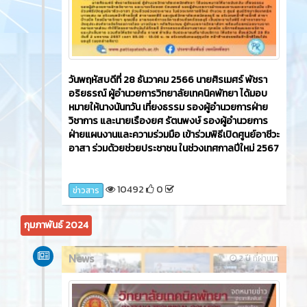
วันพฤหัสบดีที่ 18 มกราคม 2567 นายศิรเมศร์ พัชรา
อริยธรณ์ ผู้อำนวยการวิทยาลัยเทคนิคพัทยา พร้อม
ด้วยนายสถาพร อุ่นเรือนงาม รองผู้อำนวยการฝ่าย
พัฒนากิจการนักเรียนนักศึกษา มอบหมายให้งาน
ปกครอง ชมรม To Be Number one และศูนย์
ปลอดภัยในสถานศึกษา ทำการตรวจค้น สิ่งต้องห้าม
ก่อนเข้าวิทยาลัยเทคนิคพัทยา ณ บริเวณลานหน้าโรง
จอดรถวิทยาลัยเทคนิคพัทยา
102320
0
ข่าวสาร
News
2 ปี ที่ผ่านมา