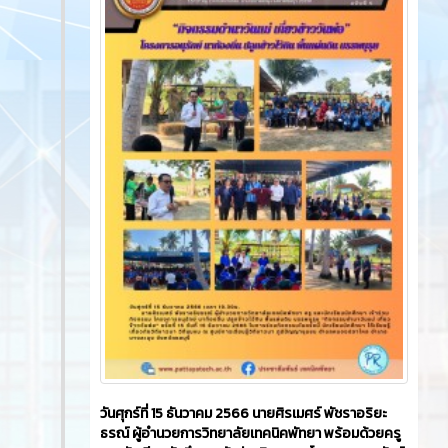
9571
0
ข่าวสาร
News
3 ปี ที่ผ่านมา
วันศุกร์ที่ 22 ธันวาคม 2566​ นายศิรเมศร์ พัชราอริยะ
ธรณ์ ผู้อำนวยการวิทยาลัยเทคนิคพัทยา เป็นประธาน
เปิดโครงการ Chrismas Day ซึ่งมีคณะครู ผู้บริหาร ครู
ชมรมวิชาชีพ นักเรียน นักศึกษา เข้าร่วมกิจกรรมและยัง
มีการประกวดมิสเตอร์ & มีสทูบีนัมเยอร์วัน ประกวด
PTC GOT'Talent 2023 ดำเนินการโดย ชมรม To Be
Number One และ แผนกวิชาาสามัญสัมพันธ์ ณ อาคาร
โดมเอนกประสงค์ วิทยาลัยเทคนิคพัทยา
10252
0
ข่าวสาร
News
3 ปี ที่ผ่านมา