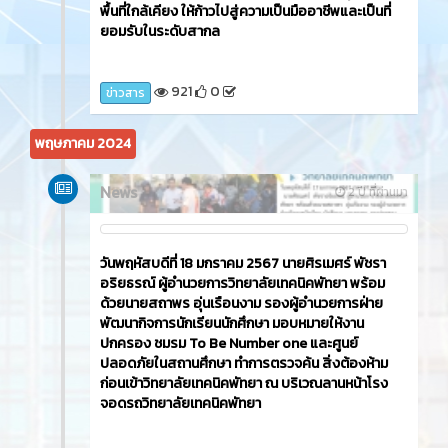
วิทยาลัยเทคนิคพัทยา ขอแสดงความยินดีกับศิษย์เก่า
แผนกวิชาการโรงแรม นางสาวจิธิพร กุลสวัสดิ์ ได้รับ
รางวัลชนะเลิศ ระดับเหรียญทอง การแข่งขัน Creative
Coffee Break Challenge และ นายกรวิชญ์ รังหอม
ได้รับรางวัลรองชนะเลิศอันดับ 2 ระดับเหรียญ
ทองแดง การแข่งขัน Pattaya Batender Contest ใน
เวทีการแข่งขัน Pattaya Hospitality Challenge
2024 การแข่งขันศิลปะการให้บริการนักท่องเที่ยวที่ใหญ่
ที่สุด ของประเทศไทย ที่จัดขึ้นระหว่างวันที่ 17 - 18 ก.ย.
2567 ณ โรงแรม เดอะซายน์ พัทยา ภายใต้คอนเซ็ปต์
'มาบิดความคิด สร้างมูลค่าใหม่ ด้วยหัวใจบริการ
TWIST TO VALUE' เพื่อยกระดับมาตรฐานบุคลากรผู้
ให้บริการด้านโรงแรม ของพัทยา จังหวัดชลบุรี และ
พื้นที่ใกล้เคียง ให้ก้าวไปสู่ความเป็นมืออาชีพและเป็นที่
ยอมรับในระดับสากล