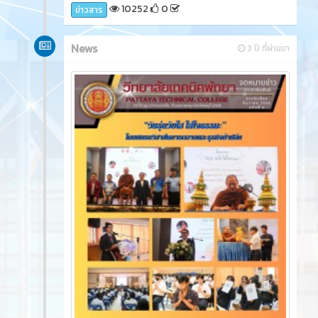
และนายไกรวัฒน์ บุญไชยสวัสดิ์ หัวหน้าแผนกวิชาช่าง
ยนต์ ครูแผนกวิชาช่างยนต์ และนักเรียน นักศึกษา แผนก
วิชาช่างยนต์ เข้าร่วมกิจกรรม ณ ลานกิจกรรมพัทยา
กลาง ถนนเลียบชายหาดพัทยา (แยกนิภาลอดจ์)
10304
0
ข่าวสาร
News
2 ปี ที่ผ่านมา