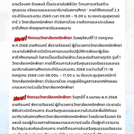
นายเรืองยศ รัตนพงษ์ เป็นประธานในพิธีเปิด 'โครงการเสริมสร้าง
คุณธรรม จริยธรรมและธรรมาภิบาลในสถานศึกษา ' ภายใต้กิจกรรมที่ 2.3
ประจำปีงบประมาณ 2569 เวลา 09.00 - 15.00 น. ณ หอประชุมสุพรรณิ
การ์ 2 วิทยาลัยเทคนิคพัทยา ดำเนินการโดย งานติดตามและประเมินผล
อาชีวศึกษา ฝ่ายยุทธศาสตร์และแผนงาน
กิจกรรมวิทยาลัยเทคนิคพัทยา
วันพฤหัสบดีที่ 17 กรกฎาคม
พ.ศ.2568 นายศิรเมศร์ พัชราอริยธรณ์ ผู้อำนวยการวิทยาลัยเทคนิคพัทยา
ประธานในพิธีกล่าวเปิดโครงการอบรมเชิงปฏิบัติการพัฒนาผู้เรียน
อาชีวศึกษาแกนนำ ในการเป็นเครือข่ายเฝ้าระวังและต่อต้านการทุจริต รุ่นที่ 1
วิทยาลัยเทคนิคพัทยา ภายใต้โครงการส่งเสริมคุณธรรมจริยธรรมและธร
รมาภิบาลในสถานศึกษาประจำปีงบประมาณ 2568 ระหว่างวันที่ 17-18
กรกฎาคม 2568 เวลา 08.00น. - 17.00 น. ณ ห้องประชุมสุพรรณิการ์
วิทยาลัยเทคนิคพัทยา ดำเนินงานโดย งานศูนย์ข้อมูลสารสนเทศฝ่ายแผน
งานและความร่วมมือวิทยาลัยเทคนิคพัทยา
กิจกรรมวิทยาลัยเทคนิคพัทยา
วันศุกร์ที่ 4 เมษายน พ.ศ.2568
นายศิรเมศร์ พัชราอริยธรณ์ ผู้อำนวยการวิทยาลัยเทคนิคพัทยา ประธานใน
พิธีกล่าวเปิดโครงการ ส่งเสริมคุณธรรมและความโปร่งใสเพื่อให้เกิดธร
รมาภิบาลในสถานศึกษาวิทยาลัยเทคนิคเทคนิคพัทยา โดยมีนายเรืองยศ รัต
นพงษ์ รองผู้อำนวยการฝ่ายแผนงานและความร่วมมือ เป็นผู้กล่าวรายงาน
ถึงวัตถุประสงค์ของโครงการ ภายใต้โครงการส่งเสริมคุณธรรมจริยธรรม