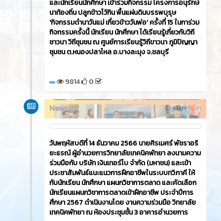
วันพฤหัสบดีที่ 21 ธันวาคม 2566​ นายศิรเมศร์ พัชราอริ