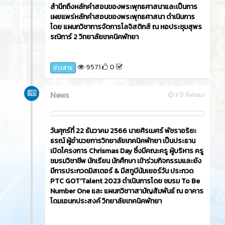
วันอังคารที่ 26 ธันวาคม 2566​ นายธวัชชัย ศรีทอง ผู้ว่า
ราชการจังหวัดชลบุรี เป็นประธานเปิดกิจกรรม 'ขับขี่
ปลอดภัย เมืองไทยไร้อุบัติเหตุ และกวาดล้าง
อาชญากรรม ช่วงเทศกาลปีใหม่ พ.ศ.2567' โดยนายศิร
เมศร์ พัชราอริยธรณ์ ผู้อำนวยการวิทยาลัยเทคนิค
พัทยา มอบหมายให้ นายวรพล ทรงอาจ หัวหน้างาน
โครงการพิเศษและบริการชุมชน นำนักเรียน นักศึกษา