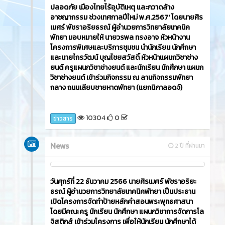
วันพฤหัสบดีที่ 28 ธันวาคม 2566 นายศิรเมศร์ พัชรา
อริยธรณ์ ผู้อำนวยการวิทยาลัยเทคนิคพัทยา ได้มอบ
หมายให้นางนันทวัน เที่ยงธรรม รองผู้อำนวยการฝ่าย
วิชาการ และนายเรืองยศ รัตนพงษ์ รองผู้อำนวยการ
ฝ่ายแผนงานและความร่วมมือ เข้าร่วมพิธีเปิดศูนย์อาชีวะ
อาสา ร่วมด้วยช่วยประชาชน ในช่วงเทศกาลปีใหม่ 2567
10492
0
ข่าวสาร
กุมภาพันธ์ 2024
News
2 ปี ที่ผ่านมา