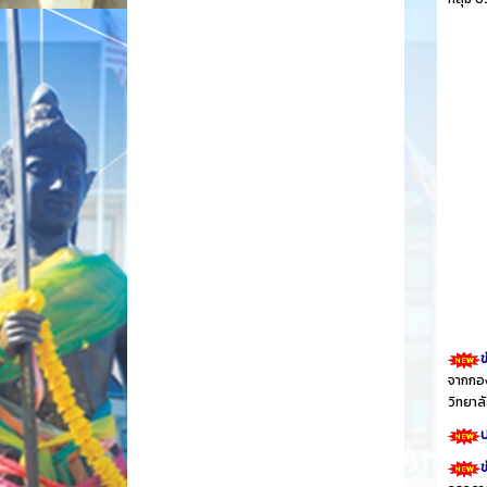
ข
จากกอง
วิทยา
ป
ข