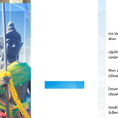
การ Vi
พัทยา
ปฎิบัต
เทคนิค
ศึกษา 
(เรียน
โครงกา
เรียนฟร
คอมพิว
อิเล็ก