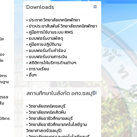
Downloads
•
ประกาศ วิทยาลัยเทคนิคพัทยา
•
ข่าวประชาสัมพันธ์ วิทยาลัยเทคนิคพัทยา
•
คู่มือการใช้งานระบบ RMS
•
แบบฟอร์มงานพัสดุ
นิค
•
คู่มือการปฎิบัติงาน
•
แบบฟอร์ม/ใบคำร้อง
้อง
•
แบบฟอร์มงานการเงิน
ัย
•
สถิติการให้บริการด้านต่างๆ
•
ตารางเรียน
•
อื่นๆ
ปีการ
ื้นฐาน
สถานศึกษาในสังกัด อศจ.ชลบุรี
 2569
สือ
•
วิทยาลัยเทคนิคชลบุรี
•
วิทยาลัยเทคนิคสัตหีบ
•
วิทยาลัยอาชีวศึกษาชลบุรี
ัติการ
•
วิทยาลัยอาชีวศึกษาเทคโนโลยีฐาน
วิทยาศาสตร์(ชลบุรี)
•
วิทยาลัยเกษตรและเทคโนโลยีชลบุรี