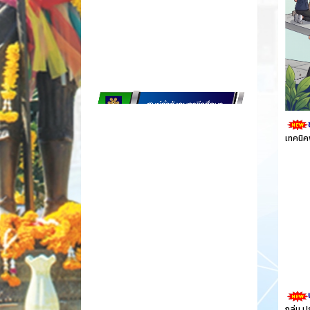
เทคนิค
กลุ่ม 