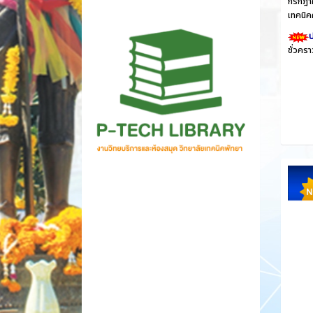
กรกฎาค
เทคนิค
ป
ชั่วคร