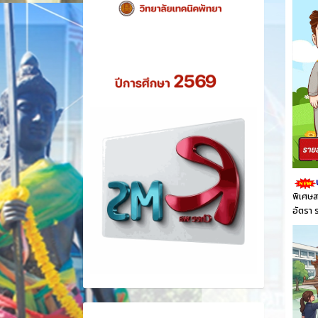
พิเศษส
อัตรา 