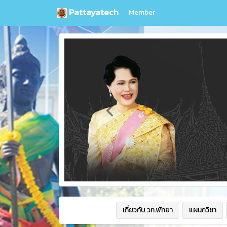
Pattayatech
Member
เกี่ยวกับ วท.พัทยา
แผนกวิชา