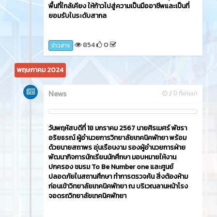
พื้นที่ใกล้เคียง ให้ก้าวไปสู่ความเป็นมืออาชีพและเป็นที่
ยอมรับในระดับสากล
854
0
ข่าวสาร
พฤษภาคม 2024
News
2 ปี ที่ผ่านมา
วันพฤหัสบดีที่ 18 มกราคม 2567 นายศิรเมศร์ พัชรา
อริยธรณ์ ผู้อำนวยการวิทยาลัยเทคนิคพัทยา พร้อม
ด้วยนายสถาพร อุ่นเรือนงาม รองผู้อำนวยการฝ่าย
พัฒนากิจการนักเรียนนักศึกษา มอบหมายให้งาน
ปกครอง ชมรม To Be Number one และศูนย์
ปลอดภัยในสถานศึกษา ทำการตรวจค้น สิ่งต้องห้าม
ก่อนเข้าวิทยาลัยเทคนิคพัทยา ณ บริเวณลานหน้าโรง
จอดรถวิทยาลัยเทคนิคพัทยา