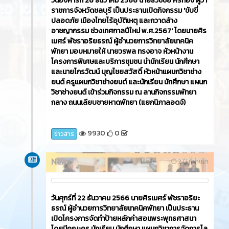
วันอังคารที่ 26 ธันวาคม 2566​ นายธวัชชัย ศรีทอง ผู้ว่า
ราชการจังหวัดชลบุรี เป็นประธานเปิดกิจกรรม 'ขับขี่
ปลอดภัย เมืองไทยไร้อุบัติเหตุ และกวาดล้าง
อาชญากรรม ช่วงเทศกาลปีใหม่ พ.ศ.2567' โดยนายศิร
เมศร์ พัชราอริยธรณ์ ผู้อำนวยการวิทยาลัยเทคนิค
พัทยา มอบหมายให้ นายวรพล ทรงอาจ หัวหน้างาน
โครงการพิเศษและบริการชุมชน นำนักเรียน นักศึกษา
และนายไกรวัฒน์ บุญไชยสวัสดิ์ หัวหน้าแผนกวิชาช่าง
ยนต์ ครูแผนกวิชาช่างยนต์ และนักเรียน นักศึกษา แผนก
วิชาช่างยนต์ เข้าร่วมกิจกรรม ณ ลานกิจกรรมพัทยา
กลาง ถนนเลียบชายหาดพัทยา (แยกนิภาลอดจ์)
9930
0
ข่าวสาร
News
2 ปี ที่ผ่านมา
วันศุกร์ที่ 22 ธันวาคม 2566​ นายศิรเมศร์ พัชราอริยะ
ธรณ์ ผู้อำนวยการวิทยาลัยเทคนิคพัทยา เป็นประธาน
เปิดโครงการจัดทำป้ายหลักคำสอนพระพุทธศาสนา