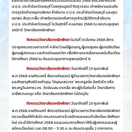
และทำมาภิบาลในสถานศึกษาประจำปีงบประมาณ 2568 ซึ่งมีวิทยากรจาก
ป.ป.ช. ประจำจังหวัดชลบุรี โดยคุณนุชจรี กิจสุวรรณ เจ้าพนักงานปองกัน
การทุจริตชำนาญการพิเศษ สำนักงาน ป.ป.ช. ประจำจังหวัดชลบุรี และคุณ
ชนาพร สันตะวาลิ้ม เจ้าพนักงานปองกันการทุจริตปฏิบัติการสำนักงาน
ป.ป.ช. ประจำจังหวัดชลบุรี ในวันศุกร์ที่ 4 เมษายน 2568 ณ หอประชุมสุพร
รณิการ์ วิทยาลัยเทคนิคพัทยา
กิจกรรมวิทยาลัยเทคนิคพัทยา
ในวันที่ 14 มีนาคม 2568 มีการ
ประชุมคณะกรรมการภาคี 4 ฝ่าย โดยมีผู้แทนครู ผู้แทนชุมชน ผู้แทนนักเรียน
ผู้แทนผู้ปกครอง และหัวหน้าแผนกวิชา เพื่อพิจารณากลั่นกรองหนังสือเรียน
ปีการศึกษา 2568 ณ ห้องประชุมอาคารสุพรรณิการ์ 9
กิจกรรมวิทยาลัยเทคนิคพัทยา
วันอาทิตย์ที่ 23 กุมภาพันธ์
พ.ศ.2568 นายศิรเมศร์ พัชราอริยธรณ์ ผู้อำนวยการวิทยาลัยเทคนิคพัทยา
และศิษยานุศิษย์ร่วมทำบุญ 'ปัญญาสมวาร' พระครูสนั่น นันทโชโต หรือ
พระครูวิมลภาณ,ดร. วัดช่องลม นาเกลือ พระผู้ริเริ่มก่อตั้ง วิทยาลัยการ
อาชีพบางละมุง หรือ วิทยาลัยเทคนิคพัทยา ในปัจจุบัน
กิจกรรมวิทยาลัยเทคนิคพัทยา
วันอาทิตย์ที่ 23 กุมภาพันธ์
พ.ศ.2568 นายศิรเมศร์ พัชราอริยธรณ์ ผู้อำนวยการวิทยาลัยเทคนิคพัทยา
ตรวจเยี่ยมให้กำลังใจ คณะกรรมการรับสมัครและมอบตัวนักเรียน นักศึกษา
ใหม่ ประจำปีการศึกษา 2568 และแนะแนวการศึกษา ให้กับผู้ปกครองและผู้
สมัครเรียนใหม่ เวลา 08.00 - 11.30 น. ณ ห้องประชุมชั้น 2 อาคารการ