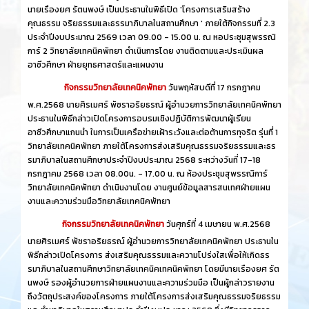
นายเรืองยศ รัตนพงษ์ เป็นประธานในพิธีเปิด 'โครงการเสริมสร้าง
คุณธรรม จริยธรรมและธรรมาภิบาลในสถานศึกษา ' ภายใต้กิจกรรมที่ 2.3
ประจำปีงบประมาณ 2569 เวลา 09.00 - 15.00 น. ณ หอประชุมสุพรรณิ
การ์ 2 วิทยาลัยเทคนิคพัทยา ดำเนินการโดย งานติดตามและประเมินผล
อาชีวศึกษา ฝ่ายยุทธศาสตร์และแผนงาน
กิจกรรมวิทยาลัยเทคนิคพัทยา
วันพฤหัสบดีที่ 17 กรกฎาคม
พ.ศ.2568 นายศิรเมศร์ พัชราอริยธรณ์ ผู้อำนวยการวิทยาลัยเทคนิคพัทยา
ประธานในพิธีกล่าวเปิดโครงการอบรมเชิงปฏิบัติการพัฒนาผู้เรียน
อาชีวศึกษาแกนนำ ในการเป็นเครือข่ายเฝ้าระวังและต่อต้านการทุจริต รุ่นที่ 1
วิทยาลัยเทคนิคพัทยา ภายใต้โครงการส่งเสริมคุณธรรมจริยธรรมและธร
รมาภิบาลในสถานศึกษาประจำปีงบประมาณ 2568 ระหว่างวันที่ 17-18
กรกฎาคม 2568 เวลา 08.00น. - 17.00 น. ณ ห้องประชุมสุพรรณิการ์
วิทยาลัยเทคนิคพัทยา ดำเนินงานโดย งานศูนย์ข้อมูลสารสนเทศฝ่ายแผน
งานและความร่วมมือวิทยาลัยเทคนิคพัทยา
กิจกรรมวิทยาลัยเทคนิคพัทยา
วันศุกร์ที่ 4 เมษายน พ.ศ.2568
นายศิรเมศร์ พัชราอริยธรณ์ ผู้อำนวยการวิทยาลัยเทคนิคพัทยา ประธานใน
พิธีกล่าวเปิดโครงการ ส่งเสริมคุณธรรมและความโปร่งใสเพื่อให้เกิดธร
รมาภิบาลในสถานศึกษาวิทยาลัยเทคนิคเทคนิคพัทยา โดยมีนายเรืองยศ รัต
นพงษ์ รองผู้อำนวยการฝ่ายแผนงานและความร่วมมือ เป็นผู้กล่าวรายงาน
ถึงวัตถุประสงค์ของโครงการ ภายใต้โครงการส่งเสริมคุณธรรมจริยธรรม