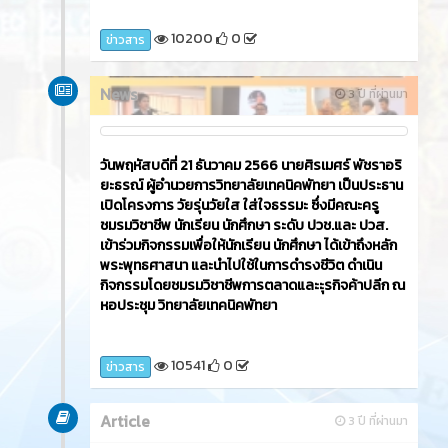
10200
0
ข่าวสาร
News
3 ปี ที่ผ่านมา
วันพฤหัสบดีที่ 21 ธันวาคม 2566​ นายศิรเมศร์ พัชราอริ
ยะธรณ์ ผู้อำนวยการวิทยาลัยเทคนิคพัทยา เป็นประธาน
เปิดโครงการ วัยรุ่นวัยใส ใส่ใจธรรมะ ซึ่งมีคณะครู
ชมรมวิชาชีพ นักเรียน นักศึกษา ระดับ ปวช.และ ปวส.
เข้าร่วมกิจกรรมเพื่อให้นักเรียน นักศึกษา ได้เข้าถึงหลัก
พระพุทธศาสนา และนำไปใช้ในการดำรงชีวิต ดำเนิน
กิจกรรมโดยชมรมวิชาชีพการตลาดและะุรกิจค้าปลีก ณ
หอประชุม วิทยาลัยเทคนิคพัทยา
10541
0
ข่าวสาร
Article
3 ปี ที่ผ่านมา