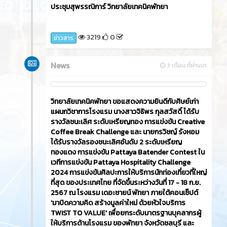
ประชุมสุพรรณิการ์ วิทยาลัยเทคนิคพัทยา
3219
0
ข่าวสาร
News
3 เดือน ที่ผ่านมา
วิทยาลัยเทคนิคพัทยา ขอแสดงความยินดีกับศิษย์เก่า
แผนกวิชาการโรงแรม นางสาวจิธิพร กุลสวัสดิ์ ได้รับ
รางวัลชนะเลิศ ระดับเหรียญทอง การแข่งขัน Creative
Coffee Break Challenge และ นายกรวิชญ์ รังหอม
ได้รับรางวัลรองชนะเลิศอันดับ 2 ระดับเหรียญ
ทองแดง การแข่งขัน Pattaya Batender Contest ใน
เวทีการแข่งขัน Pattaya Hospitality Challenge
2024 การแข่งขันศิลปะการให้บริการนักท่องเที่ยวที่ใหญ่
ที่สุด ของประเทศไทย ที่จัดขึ้นระหว่างวันที่ 17 - 18 ก.ย.
2567 ณ โรงแรม เดอะซายน์ พัทยา ภายใต้คอนเซ็ปต์
'มาบิดความคิด สร้างมูลค่าใหม่ ด้วยหัวใจบริการ
TWIST TO VALUE' เพื่อยกระดับมาตรฐานบุคลากรผู้
ให้บริการด้านโรงแรม ของพัทยา จังหวัดชลบุรี และ