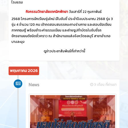
โรงแรม
กิจกรรมวิทยาลัยเทคนิคพัทยา
วันเสาร์ที่ 22 กุมภาพันธ์
2568 โครงการนักเรียนรุ่นใหม่ มีใบขับขี่ ประจำปีงบประมาณ 2568 รุ่น 3
รุ่น 4 จำนวน 120 คน เข้าทดสอบสมรรถนะทางร่างกาย และสอบข้อเขียน
ภาคทฤษฎี พร้อมชำระค่าธรรมเนียม และถ่ายรูปทำบัตรใบขับขี่รถ
จักรยานยนต์ชนิดชั่วคราว ณ สำนักงานขนส่งจังหวัดชลบุรี สาขาอำเภอ
บางละมุง
ดูข่าวประชาสัมพันธ์ที่เก่ากว่านี้
พฤษภาคม 2026
News
3 เดือน ที่ผ่านมา