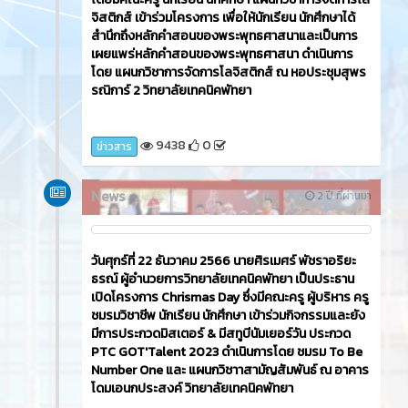
โดยมีคณะครู นักเรียน นักศึกษา แผนกวิชาการจัดการโล
จิสติกส์ เข้าร่วมโครงการ เพื่อให้นักเรียน นักศึกษาได้
สำนึกถึงหลักคำสอนของพระพุทธศาสนาและเป็นการ
เผยแพร่หลักคำสอนของพระพุทธศาสนา ดำเนินการ
โดย แผนกวิชาการจัดการโลจิสติกส์ ณ หอประชุมสุพร
รณิการ์ 2 วิทยาลัยเทคนิคพัทยา
9438
0
ข่าวสาร
News
2 ปี ที่ผ่านมา
วันศุกร์ที่ 22 ธันวาคม 2566​ นายศิรเมศร์ พัชราอริยะ
ธรณ์ ผู้อำนวยการวิทยาลัยเทคนิคพัทยา เป็นประธาน
เปิดโครงการ Chrismas Day ซึ่งมีคณะครู ผู้บริหาร ครู
ชมรมวิชาชีพ นักเรียน นักศึกษา เข้าร่วมกิจกรรมและยัง
มีการประกวดมิสเตอร์ & มีสทูบีนัมเยอร์วัน ประกวด
PTC GOT'Talent 2023 ดำเนินการโดย ชมรม To Be
Number One และ แผนกวิชาาสามัญสัมพันธ์ ณ อาคาร
โดมเอนกประสงค์ วิทยาลัยเทคนิคพัทยา