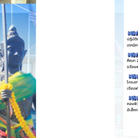
ปฎิบัต
เทคนิค
ศึกษา 
(เรียน
โครงกา
เรียนฟร
คอมพิว
อิเล็ก