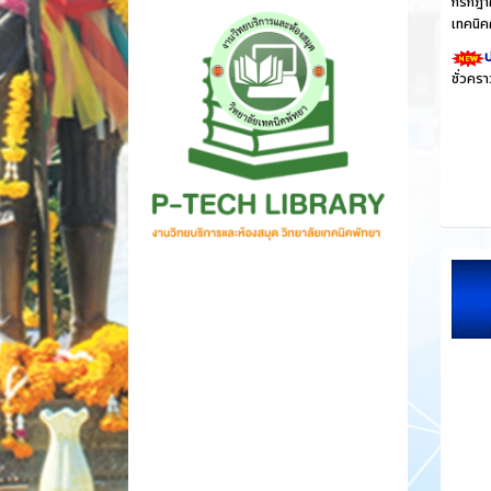
กรกฎาค
เทคนิค
ป
ชั่วคร