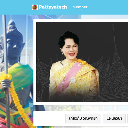
Pattayatech
Member
เกี่ยวกับ วท.พัทยา
แผนกวิชา