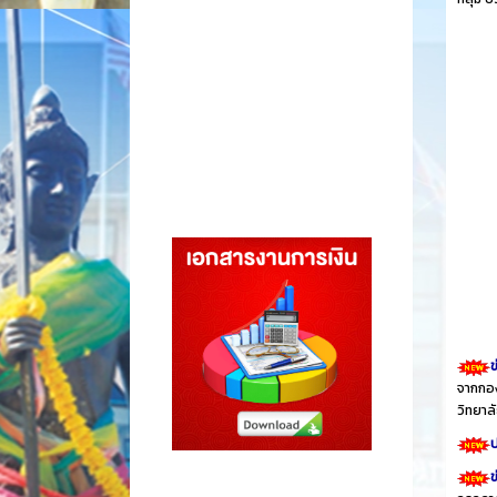
ข
จากกอง
วิทยา
ป
ข