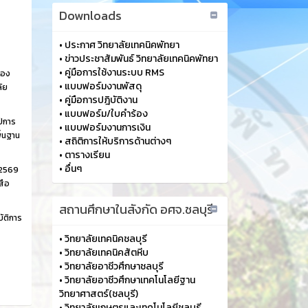
Downloads
•
ประกาศ วิทยาลัยเทคนิคพัทยา
•
ข่าวประชาสัมพันธ์ วิทยาลัยเทคนิคพัทยา
•
คู่มือการใช้งานระบบ RMS
้อง
•
แบบฟอร์มงานพัสดุ
ัย
•
คู่มือการปฎิบัติงาน
•
แบบฟอร์ม/ใบคำร้อง
ปีการ
•
แบบฟอร์มงานการเงิน
ื้นฐาน
•
สถิติการให้บริการด้านต่างๆ
•
ตารางเรียน
•
อื่นๆ
 2569
สือ
สถานศึกษาในสังกัด อศจ.ชลบุรี
ัติการ
•
วิทยาลัยเทคนิคชลบุรี
•
วิทยาลัยเทคนิคสัตหีบ
•
วิทยาลัยอาชีวศึกษาชลบุรี
•
วิทยาลัยอาชีวศึกษาเทคโนโลยีฐาน
วิทยาศาสตร์(ชลบุรี)
•
วิทยาลัยเกษตรและเทคโนโลยีชลบุรี