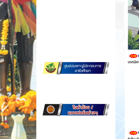
เทคนิค
กลุ่ม 