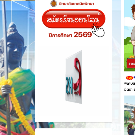
พิเศษส
อัตรา 