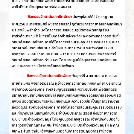
การ์ 2 วิทยาลัยเทคนิคพัทยา ดำเนินการโดย งานติดตามและประเมินผล
อาชีวศึกษา ฝ่ายยุทธศาสตร์และแผนงาน
กิจกรรมวิทยาลัยเทคนิคพัทยา
วันพฤหัสบดีที่ 17 กรกฎาคม
พ.ศ.2568 นายศิรเมศร์ พัชราอริยธรณ์ ผู้อำนวยการวิทยาลัยเทคนิคพัทยา
ประธานในพิธีกล่าวเปิดโครงการอบรมเชิงปฏิบัติการพัฒนาผู้เรียน
อาชีวศึกษาแกนนำ ในการเป็นเครือข่ายเฝ้าระวังและต่อต้านการทุจริต รุ่นที่ 1
วิทยาลัยเทคนิคพัทยา ภายใต้โครงการส่งเสริมคุณธรรมจริยธรรมและธร
รมาภิบาลในสถานศึกษาประจำปีงบประมาณ 2568 ระหว่างวันที่ 17-18
กรกฎาคม 2568 เวลา 08.00น. - 17.00 น. ณ ห้องประชุมสุพรรณิการ์
วิทยาลัยเทคนิคพัทยา ดำเนินงานโดย งานศูนย์ข้อมูลสารสนเทศฝ่ายแผน
งานและความร่วมมือวิทยาลัยเทคนิคพัทยา
กิจกรรมวิทยาลัยเทคนิคพัทยา
วันศุกร์ที่ 4 เมษายน พ.ศ.2568
นายศิรเมศร์ พัชราอริยธรณ์ ผู้อำนวยการวิทยาลัยเทคนิคพัทยา ประธานใน
พิธีกล่าวเปิดโครงการ ส่งเสริมคุณธรรมและความโปร่งใสเพื่อให้เกิดธร
รมาภิบาลในสถานศึกษาวิทยาลัยเทคนิคเทคนิคพัทยา โดยมีนายเรืองยศ รัต
นพงษ์ รองผู้อำนวยการฝ่ายแผนงานและความร่วมมือ เป็นผู้กล่าวรายงาน
ถึงวัตถุประสงค์ของโครงการ ภายใต้โครงการส่งเสริมคุณธรรมจริยธรรม
และทำมาภิบาลในสถานศึกษาประจำปีงบประมาณ 2568 ซึ่งมีวิทยากรจาก
ป.ป.ช. ประจำจังหวัดชลบุรี โดยคุณนุชจรี กิจสุวรรณ เจ้าพนักงานปองกัน
การทุจริตชำนาญการพิเศษ สำนักงาน ป.ป.ช. ประจำจังหวัดชลบุรี และคุณ
ชนาพร สันตะวาลิ้ม เจ้าพนักงานปองกันการทุจริตปฏิบัติการสำนักงาน