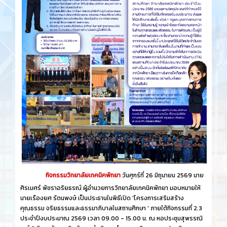
กิจกรรมวิทยาลัยเทคนิคพัทยา
วันศุกร์​ที่ 26 ​มิถุนายน​ 2569 นาย
ศิรเมศร์ พัชราอริยธรณ์ ผู้อำนวยการวิทยาลัยเทคนิคพัทยา มอบหมายให้
นายเรืองยศ รัตนพงษ์ เป็นประธานในพิธีเปิด 'โครงการเสริมสร้าง
คุณธรรม จริยธรรมและธรรมาภิบาลในสถานศึกษา ' ภายใต้กิจกรรมที่ 2.3
ประจำปีงบประมาณ 2569 เวลา 09.00 - 15.00 น. ณ หอประชุมสุพรรณิ