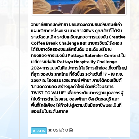
วิทยาลัยเทคนิคพัทยา ขอแสดงความยินดีกับศิษย์เก่า
แผนกวิชาการโรงแรม นางสาวจิธิพร กุลสวัสดิ์ ได้รับ
รางวัลชนะเลิศ ระดับเหรียญทอง การแข่งขัน Creative
Coffee Break Challenge และ นายกรวิชญ์ รังหอม
ได้รับรางวัลรองชนะเลิศอันดับ 2 ระดับเหรียญ
ทองแดง การแข่งขัน Pattaya Batender Contest ใน
เวทีการแข่งขัน Pattaya Hospitality Challenge
2024 การแข่งขันศิลปะการให้บริการนักท่องเที่ยวที่ใหญ่
ที่สุด ของประเทศไทย ที่จัดขึ้นระหว่างวันที่ 17 - 18 ก.ย.
2567 ณ โรงแรม เดอะซายน์ พัทยา ภายใต้คอนเซ็ปต์
'มาบิดความคิด สร้างมูลค่าใหม่ ด้วยหัวใจบริการ
TWIST TO VALUE' เพื่อยกระดับมาตรฐานบุคลากรผู้
ให้บริการด้านโรงแรม ของพัทยา จังหวัดชลบุรี และ
พื้นที่ใกล้เคียง ให้ก้าวไปสู่ความเป็นมืออาชีพและเป็นที่
ยอมรับในระดับสากล
851
0
ข่าวสาร