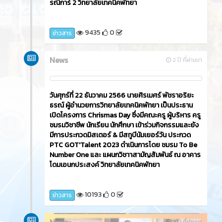
โครงการพิเศษและบริการชุมชน นำนักเรียน นักศึกษา
และนายไกรวัฒน์ บุญไชยสวัสดิ์ หัวหน้าแผนกวิชาช่าง
ยนต์ ครูแผนกวิชาช่างยนต์ และนักเรียน นักศึกษา แผนก
วิชาช่างยนต์ เข้าร่วมกิจกรรม ณ ลานกิจกรรมพัทยา
กลาง ถนนเลียบชายหาดพัทยา (แยกนิภาลอดจ์)
9921
0
ข่าวสาร
News
2 ปี ที่ผ่านมา
วันศุกร์ที่ 22 ธันวาคม 2566​ นายศิรเมศร์ พัชราอริยะ
ธรณ์ ผู้อำนวยการวิทยาลัยเทคนิคพัทยา เป็นประธาน
เปิดโครงการจัดทำป้ายหลักคำสอนพระพุทธศาสนา
โดยมีคณะครู นักเรียน นักศึกษา แผนกวิชาการจัดการโล
จิสติกส์ เข้าร่วมโครงการ เพื่อให้นักเรียน นักศึกษาได้
สำนึกถึงหลักคำสอนของพระพุทธศาสนาและเป็นการ
เผยแพร่หลักคำสอนของพระพุทธศาสนา ดำเนินการ
โดย แผนกวิชาการจัดการโลจิสติกส์ ณ หอประชุมสุพร
รณิการ์ 2 วิทยาลัยเทคนิคพัทยา