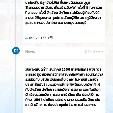
วันพฤหัสบดีที่ 21 ธันวาคม 2566​ นายศิรเมศร์ พัชราอริ
ยะธรณ์ ผู้อำนวยการวิทยาลัยเทคนิคพัทยา เป็นประธาน
เปิดโครงการ วัยรุ่นวัยใส ใส่ใจธรรมะ ซึ่งมีคณะครู
ชมรมวิชาชีพ นักเรียน นักศึกษา ระดับ ปวช.และ ปวส.
เข้าร่วมกิจกรรมเพื่อให้นักเรียน นักศึกษา ได้เข้าถึงหลัก
พระพุทธศาสนา และนำไปใช้ในการดำรงชีวิต ดำเนิน
กิจกรรมโดยชมรมวิชาชีพการตลาดและะุรกิจค้าปลีก ณ
หอประชุม วิทยาลัยเทคนิคพัทยา
10540
0
ข่าวสาร
Article
3 ปี ที่ผ่านมา
วันศุกร์ที่ 15 ธันวาคม 2566​ นายศิรเมศร์ พัชราอริยะ
ธรณ์ ผู้อำนวยการวิทยาลัยเทคนิคพัทยา พร้อมด้วยครู
และนักเรียนนักศึกษา เข้าร่วมกิจกรรม โครงการอนุรักษ์
นาท้องถิ่น ปลูกข้าวไว้กิน พื้นแผ่นดินบรรพบุรุษ