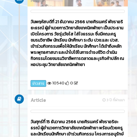
9435
0
ข่าวสาร
News
2 ปี ที่ผ่านมา
วันศุกร์ที่ 22 ธันวาคม 2566​ นายศิรเมศร์ พัชราอริยะ
ธรณ์ ผู้อำนวยการวิทยาลัยเทคนิคพัทยา เป็นประธาน
เปิดโครงการ Chrismas Day ซึ่งมีคณะครู ผู้บริหาร ครู
ชมรมวิชาชีพ นักเรียน นักศึกษา เข้าร่วมกิจกรรมและยัง
มีการประกวดมิสเตอร์ & มีสทูบีนัมเยอร์วัน ประกวด
PTC GOT'Talent 2023 ดำเนินการโดย ชมรม To Be
Number One และ แผนกวิชาาสามัญสัมพันธ์ ณ อาคาร
โดมเอนกประสงค์ วิทยาลัยเทคนิคพัทยา
10193
0
ข่าวสาร
News
2 ปี ที่ผ่านมา