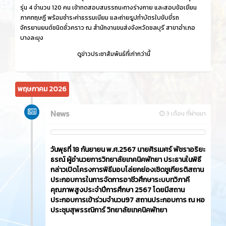
รุ่น 4 จำนวน 120 คน เข้าทดสอบสมรรถนะทางร่างกาย และสอบข้อเขียน
ภาคทฤษฎี พร้อมชำระค่าธรรมเนียม และถ่ายรูปทำบัตรใบขับขี่รถ
จักรยานยนต์ชนิดชั่วคราว ณ สำนักงานขนส่งจังหวัดชลบุรี สาขาอำเภอ
บางละมุง
ดูข่าวประชาสัมพันธ์ที่เก่ากว่านี้
พฤษภาคม 2026
News
3 เดือน ที่ผ่านมา
วันพุธที่ 18 กันยายน พ.ศ.2567 นายศิรเมศร์ พัชราอริยะ
ธรณ์ ผู้อำนวยการวิทยาลัยเทคนิคพัทยา ประธานในพิธี
กล่าวเปิดโครงการพิธีมอบโล่ยกย่องเชิดชูเกียรติสถาน
ประกอบการในการจัดการอาชีวศึกษาระบบทวิภาคี
คุณภาพสูงประจำปีการศึกษา 2567 โดยมีสถาน
ประกอบการเข้าร่วมจำนวน97 สถานประกอบการ ณ หอ
ประชุมสุพรรณิการ์ วิทยาลัยเทคนิคพัทยา