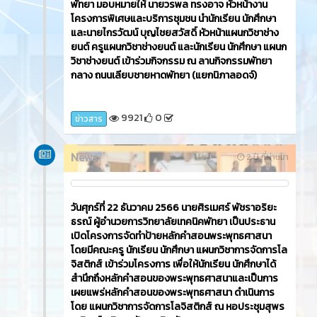
อริยธรณ์ ผู้อำนวยการวิทยาลัยเทคนิคพัทยา ได้มอบ
หมายให้นางนันทวัน เที่ยงธรรม รองผู้อำนวยการฝ่าย
วิชาการ และนายเรืองยศ รัตนพงษ์ รองผู้อำนวยการ
ฝ่ายแผนงานและความร่วมมือ เข้าร่วมพิธีเปิดศูนย์อาชีวะ
อาสา ร่วมด้วยช่วยประชาชน ในช่วงเทศกาลปีใหม่ 2567
10284
0
ข่าวสาร
กุมภาพันธ์ 2024
News
2 ปี ที่ผ่านมา
วันอังคารที่ 26 ธันวาคม 2566​ นายธวัชชัย ศรีทอง ผู้ว่า
ราชการจังหวัดชลบุรี เป็นประธานเปิดกิจกรรม 'ขับขี่
ปลอดภัย เมืองไทยไร้อุบัติเหตุ และกวาดล้าง
อาชญากรรม ช่วงเทศกาลปีใหม่ พ.ศ.2567' โดยนายศิร
เมศร์ พัชราอริยธรณ์ ผู้อำนวยการวิทยาลัยเทคนิค
พัทยา มอบหมายให้ นายวรพล ทรงอาจ หัวหน้างาน