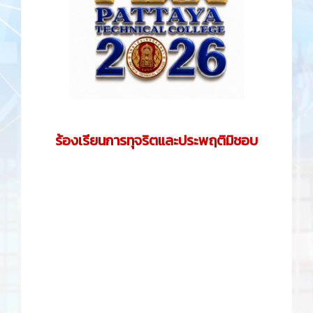
วิทยาลัยเทคนิคพัทยา
15/17 ม.2 ต.นาเกลือ
อ.บางละมุง จ.ชลบุรี 20150
โทร 038-190927
โทรสาร 038-221818
Email :
saraban@pattayatech.mail.go.th