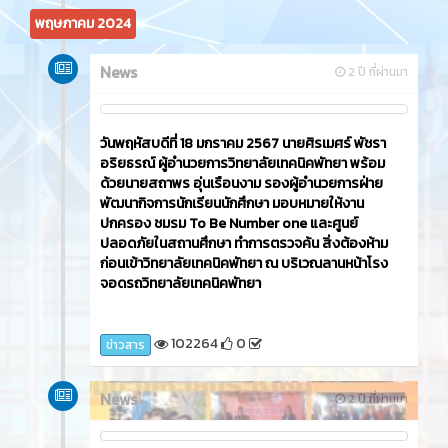
พฤษภาคม 2024
News
2 ปี ที่ผ่านมา
วันพฤหัสบดีที่ 18 มกราคม 2567 นายศิรเมศร์ พัชรา
อริยธรณ์ ผู้อำนวยการวิทยาลัยเทคนิคพัทยา พร้อม
ด้วยนายสถาพร อุ่นเรือนงาม รองผู้อำนวยการฝ่าย
พัฒนากิจการนักเรียนนักศึกษา มอบหมายให้งาน
ปกครอง ชมรม To Be Number one และศูนย์
ปลอดภัยในสถานศึกษา ทำการตรวจค้น สิ่งต้องห้าม
ก่อนเข้าวิทยาลัยเทคนิคพัทยา ณ บริเวณลานหน้าโรง
จอดรถวิทยาลัยเทคนิคพัทยา
102264
0
ข่าวสาร
News
2 ปี ที่ผ่านมา