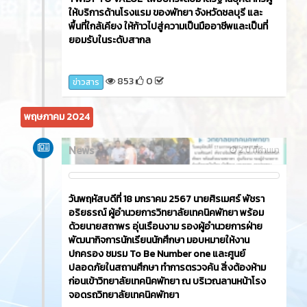
ให้บริการด้านโรงแรม ของพัทยา จังหวัดชลบุรี และ
พื้นที่ใกล้เคียง ให้ก้าวไปสู่ความเป็นมืออาชีพและเป็นที่
ยอมรับในระดับสากล
853
0
ข่าวสาร
พฤษภาคม 2024
News
2 ปี ที่ผ่านมา
วันพฤหัสบดีที่ 18 มกราคม 2567 นายศิรเมศร์ พัชรา
อริยธรณ์ ผู้อำนวยการวิทยาลัยเทคนิคพัทยา พร้อม
ด้วยนายสถาพร อุ่นเรือนงาม รองผู้อำนวยการฝ่าย
พัฒนากิจการนักเรียนนักศึกษา มอบหมายให้งาน
ปกครอง ชมรม To Be Number one และศูนย์
ปลอดภัยในสถานศึกษา ทำการตรวจค้น สิ่งต้องห้าม
ก่อนเข้าวิทยาลัยเทคนิคพัทยา ณ บริเวณลานหน้าโรง
จอดรถวิทยาลัยเทคนิคพัทยา