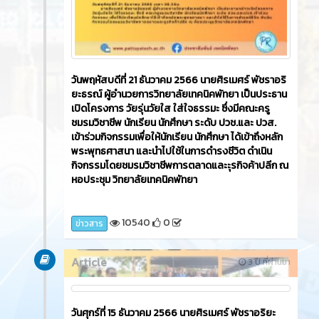
วันพฤหัสบดีที่ 21 ธันวาคม 2566​ นายศิรเมศร์ พัชราอริ
ยะธรณ์ ผู้อำนวยการวิทยาลัยเทคนิคพัทยา เป็นประธาน
เปิดโครงการ วัยรุ่นวัยใส ใส่ใจธรรมะ ซึ่งมีคณะครู
ชมรมวิชาชีพ นักเรียน นักศึกษา ระดับ ปวช.และ ปวส.
เข้าร่วมกิจกรรมเพื่อให้นักเรียน นักศึกษา ได้เข้าถึงหลัก
พระพุทธศาสนา และนำไปใช้ในการดำรงชีวิต ดำเนิน
กิจกรรมโดยชมรมวิชาชีพการตลาดและะุรกิจค้าปลีก ณ
หอประชุม วิทยาลัยเทคนิคพัทยา
10540
0
ข่าวสาร
Article
3 ปี ที่ผ่านมา
วันศุกร์ที่ 15 ธันวาคม 2566​ นายศิรเมศร์ พัชราอริยะ