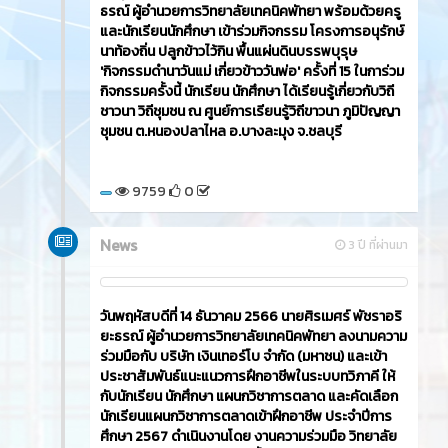
ธรณ์ ผู้อำนวยการวิทยาลัยเทคนิคพัทยา พร้อมด้วยครู
และนักเรียนนักศึกษา เข้าร่วมกิจกรรม โครงการอนุรักษ์
นาท้องถิ่น ปลูกข้าวไว้กิน พื้นแผ่นดินบรรพบุรุษ
'กิจกรรมดำนาวันแม่ เกี่ยวข้าววันพ่อ' ครั้งที่ 15 ในการ่วม
กิจกรรมครั้งนี้ นักเรียน นักศึกษา ได้เรียนรู้เกี่ยวกับวิถี
ชาวนา วิถีชุมชน ณ ศูนย์การเรียนรู้วิถีขาวนา ภูมิปัญญา
ชุมชน ต.หนองปลาไหล อ.บางละมุง จ.ชลบุรี
9759
0
News
3 ปี ที่ผ่านมา
วันพฤหัสบดีที่ 14 ธันวาคม 2566​ นายศิรเมศร์ พัชราอริ
ยะธรณ์ ผู้อำนวยการวิทยาลัยเทคนิคพัทยา ลงนามความ
ร่วมมือกับ บริษัท เงินเทอร์โบ จำกัด (มหาชน) และเข้า
ประชาสัมพันธ์แนะแนวการฝึกอาชีพในระบบทวิภาคี ให้
กับนักเรียน นักศึกษา แผนกวิชาการตลาด และคัดเลือก
นักเรียนแผนกวิชาการตลาดเข้าฝึกอาชีพ ประจำปีการ
ศึกษา 2567 ดำเนินงานโดย งานความร่วมมือ วิทยาลัย