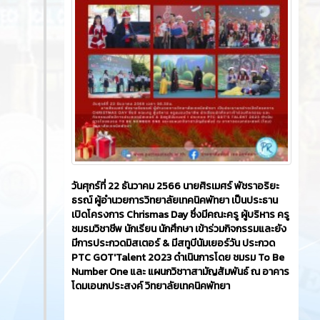
วันศุกร์ที่ 22 ธันวาคม 2566​ นายศิรเมศร์ พัชราอริยะ
ธรณ์ ผู้อำนวยการวิทยาลัยเทคนิคพัทยา เป็นประธาน
เปิดโครงการ Chrismas Day ซึ่งมีคณะครู ผู้บริหาร ครู
ชมรมวิชาชีพ นักเรียน นักศึกษา เข้าร่วมกิจกรรมและยัง
มีการประกวดมิสเตอร์ & มีสทูบีนัมเยอร์วัน ประกวด
PTC GOT'Talent 2023 ดำเนินการโดย ชมรม To Be
Number One และ แผนกวิชาาสามัญสัมพันธ์ ณ อาคาร
โดมเอนกประสงค์ วิทยาลัยเทคนิคพัทยา