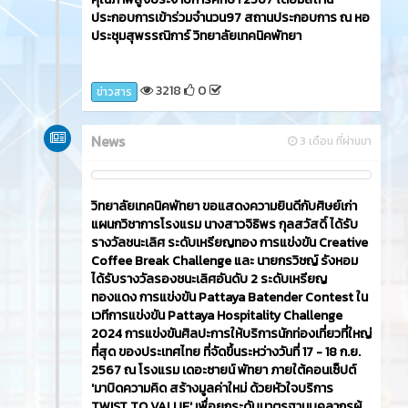
ประกอบการเข้าร่วมจำนวน97 สถานประกอบการ ณ หอ
ประชุมสุพรรณิการ์ วิทยาลัยเทคนิคพัทยา
3218
0
ข่าวสาร
News
3 เดือน ที่ผ่านมา
วิทยาลัยเทคนิคพัทยา ขอแสดงความยินดีกับศิษย์เก่า
แผนกวิชาการโรงแรม นางสาวจิธิพร กุลสวัสดิ์ ได้รับ
รางวัลชนะเลิศ ระดับเหรียญทอง การแข่งขัน Creative
Coffee Break Challenge และ นายกรวิชญ์ รังหอม
ได้รับรางวัลรองชนะเลิศอันดับ 2 ระดับเหรียญ
ทองแดง การแข่งขัน Pattaya Batender Contest ใน
เวทีการแข่งขัน Pattaya Hospitality Challenge
2024 การแข่งขันศิลปะการให้บริการนักท่องเที่ยวที่ใหญ่
ที่สุด ของประเทศไทย ที่จัดขึ้นระหว่างวันที่ 17 - 18 ก.ย.
2567 ณ โรงแรม เดอะซายน์ พัทยา ภายใต้คอนเซ็ปต์
'มาบิดความคิด สร้างมูลค่าใหม่ ด้วยหัวใจบริการ
TWIST TO VALUE' เพื่อยกระดับมาตรฐานบุคลากรผู้