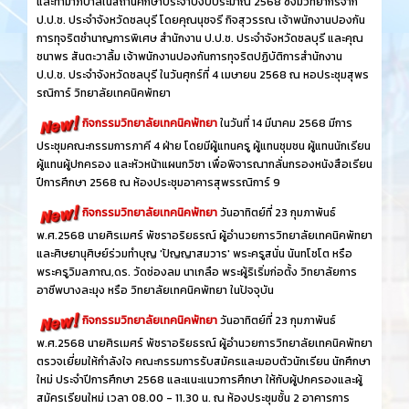
และทำมาภิบาลในสถานศึกษาประจำปีงบประมาณ 2568 ซึ่งมีวิทยากรจาก
ป.ป.ช. ประจำจังหวัดชลบุรี โดยคุณนุชจรี กิจสุวรรณ เจ้าพนักงานปองกัน
การทุจริตชำนาญการพิเศษ สำนักงาน ป.ป.ช. ประจำจังหวัดชลบุรี และคุณ
ชนาพร สันตะวาลิ้ม เจ้าพนักงานปองกันการทุจริตปฏิบัติการสำนักงาน
ป.ป.ช. ประจำจังหวัดชลบุรี ในวันศุกร์ที่ 4 เมษายน 2568 ณ หอประชุมสุพร
รณิการ์ วิทยาลัยเทคนิคพัทยา
กิจกรรมวิทยาลัยเทคนิคพัทยา
ในวันที่ 14 มีนาคม 2568 มีการ
ประชุมคณะกรรมการภาคี 4 ฝ่าย โดยมีผู้แทนครู ผู้แทนชุมชน ผู้แทนนักเรียน
ผู้แทนผู้ปกครอง และหัวหน้าแผนกวิชา เพื่อพิจารณากลั่นกรองหนังสือเรียน
ปีการศึกษา 2568 ณ ห้องประชุมอาคารสุพรรณิการ์ 9
กิจกรรมวิทยาลัยเทคนิคพัทยา
วันอาทิตย์ที่ 23 กุมภาพันธ์
พ.ศ.2568 นายศิรเมศร์ พัชราอริยธรณ์ ผู้อำนวยการวิทยาลัยเทคนิคพัทยา
และศิษยานุศิษย์ร่วมทำบุญ 'ปัญญาสมวาร' พระครูสนั่น นันทโชโต หรือ
พระครูวิมลภาณ,ดร. วัดช่องลม นาเกลือ พระผู้ริเริ่มก่อตั้ง วิทยาลัยการ
อาชีพบางละมุง หรือ วิทยาลัยเทคนิคพัทยา ในปัจจุบัน
กิจกรรมวิทยาลัยเทคนิคพัทยา
วันอาทิตย์ที่ 23 กุมภาพันธ์
พ.ศ.2568 นายศิรเมศร์ พัชราอริยธรณ์ ผู้อำนวยการวิทยาลัยเทคนิคพัทยา
ตรวจเยี่ยมให้กำลังใจ คณะกรรมการรับสมัครและมอบตัวนักเรียน นักศึกษา
ใหม่ ประจำปีการศึกษา 2568 และแนะแนวการศึกษา ให้กับผู้ปกครองและผู้
สมัครเรียนใหม่ เวลา 08.00 - 11.30 น. ณ ห้องประชุมชั้น 2 อาคารการ