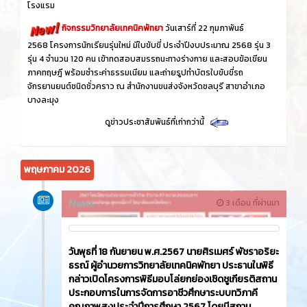
โรงแรม
กิจกรรมวิทยาลัยเทคนิคพัทยา
วันเสาร์ที่ 22 กุมภาพันธ์
2568 โครงการนักเรียนรุ่นใหม่ มีใบขับขี่ ประจำปีงบประมาณ 2568 รุ่น 3
รุ่น 4 จำนวน 120 คน เข้าทดสอบสมรรถนะทางร่างกาย และสอบข้อเขียน
ภาคทฤษฎี พร้อมชำระค่าธรรมเนียม และถ่ายรูปทำบัตรใบขับขี่รถ
จักรยานยนต์ชนิดชั่วคราว ณ สำนักงานขนส่งจังหวัดชลบุรี สาขาอำเภอ
บางละมุง
ดูข่าวประชาสัมพันธ์ที่เก่ากว่านี้
พฤษภาคม 2026
News
3 เดือน ที่ผ่านมา
วันพุธที่ 18 กันยายน พ.ศ.2567 นายศิรเมศร์ พัชราอริยะ
ธรณ์ ผู้อำนวยการวิทยาลัยเทคนิคพัทยา ประธานในพิธี
กล่าวเปิดโครงการพิธีมอบโล่ยกย่องเชิดชูเกียรติสถาน
ประกอบการในการจัดการอาชีวศึกษาระบบทวิภาคี
คุณภาพสูงประจำปีการศึกษา 2567 โดยมีสถาน