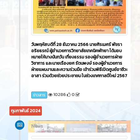
วันพฤหัสบดีที่ 28 ธันวาคม 2566 นายศิรเมศร์ พัชรา
อริยธรณ์ ผู้อำนวยการวิทยาลัยเทคนิคพัทยา ได้มอบ
หมายให้นางนันทวัน เที่ยงธรรม รองผู้อำนวยการฝ่าย
วิชาการ และนายเรืองยศ รัตนพงษ์ รองผู้อำนวยการ
ฝ่ายแผนงานและความร่วมมือ เข้าร่วมพิธีเปิดศูนย์อาชีวะ
อาสา ร่วมด้วยช่วยประชาชน ในช่วงเทศกาลปีใหม่ 2567
10286
0
ข่าวสาร
กุมภาพันธ์ 2024
News
2 ปี ที่ผ่านมา