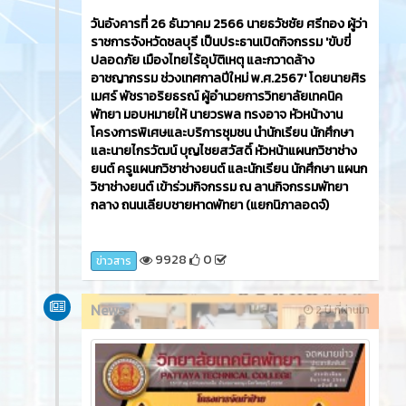
วันอังคารที่ 26 ธันวาคม 2566​ นายธวัชชัย ศรีทอง ผู้ว่า
ราชการจังหวัดชลบุรี เป็นประธานเปิดกิจกรรม 'ขับขี่
ปลอดภัย เมืองไทยไร้อุบัติเหตุ และกวาดล้าง
อาชญากรรม ช่วงเทศกาลปีใหม่ พ.ศ.2567' โดยนายศิร
เมศร์ พัชราอริยธรณ์ ผู้อำนวยการวิทยาลัยเทคนิค
พัทยา มอบหมายให้ นายวรพล ทรงอาจ หัวหน้างาน
โครงการพิเศษและบริการชุมชน นำนักเรียน นักศึกษา
และนายไกรวัฒน์ บุญไชยสวัสดิ์ หัวหน้าแผนกวิชาช่าง
ยนต์ ครูแผนกวิชาช่างยนต์ และนักเรียน นักศึกษา แผนก
วิชาช่างยนต์ เข้าร่วมกิจกรรม ณ ลานกิจกรรมพัทยา
กลาง ถนนเลียบชายหาดพัทยา (แยกนิภาลอดจ์)
9928
0
ข่าวสาร
News
2 ปี ที่ผ่านมา