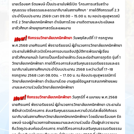
นายเรืองยศ รัตนพงษ์ เป็นประธานในพิธีเปิด 'โครงการเสริมสร้าง
คุณธรรม จริยธรรมและธรรมาภิบาลในสถานศึกษา ' ภายใต้กิจกรรมที่ 2.3
ประจำปีงบประมาณ 2569 เวลา 09.00 - 15.00 น. ณ หอประชุมสุพรรณิ
การ์ 2 วิทยาลัยเทคนิคพัทยา ดำเนินการโดย งานติดตามและประเมินผล
อาชีวศึกษา ฝ่ายยุทธศาสตร์และแผนงาน
กิจกรรมวิทยาลัยเทคนิคพัทยา
วันพฤหัสบดีที่ 17 กรกฎาคม
พ.ศ.2568 นายศิรเมศร์ พัชราอริยธรณ์ ผู้อำนวยการวิทยาลัยเทคนิคพัทยา
ประธานในพิธีกล่าวเปิดโครงการอบรมเชิงปฏิบัติการพัฒนาผู้เรียน
อาชีวศึกษาแกนนำ ในการเป็นเครือข่ายเฝ้าระวังและต่อต้านการทุจริต รุ่นที่ 1
วิทยาลัยเทคนิคพัทยา ภายใต้โครงการส่งเสริมคุณธรรมจริยธรรมและธร
รมาภิบาลในสถานศึกษาประจำปีงบประมาณ 2568 ระหว่างวันที่ 17-18
กรกฎาคม 2568 เวลา 08.00น. - 17.00 น. ณ ห้องประชุมสุพรรณิการ์
วิทยาลัยเทคนิคพัทยา ดำเนินงานโดย งานศูนย์ข้อมูลสารสนเทศฝ่ายแผน
งานและความร่วมมือวิทยาลัยเทคนิคพัทยา
กิจกรรมวิทยาลัยเทคนิคพัทยา
วันศุกร์ที่ 4 เมษายน พ.ศ.2568
นายศิรเมศร์ พัชราอริยธรณ์ ผู้อำนวยการวิทยาลัยเทคนิคพัทยา ประธานใน
พิธีกล่าวเปิดโครงการ ส่งเสริมคุณธรรมและความโปร่งใสเพื่อให้เกิดธร
รมาภิบาลในสถานศึกษาวิทยาลัยเทคนิคเทคนิคพัทยา โดยมีนายเรืองยศ รัต
นพงษ์ รองผู้อำนวยการฝ่ายแผนงานและความร่วมมือ เป็นผู้กล่าวรายงาน
ถึงวัตถุประสงค์ของโครงการ ภายใต้โครงการส่งเสริมคุณธรรมจริยธรรม