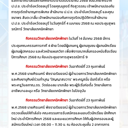
และทำมาภิบาลในสถานศึกษาประจำปีงบประมาณ 2568 ซึ่งมีวิทยากรจาก
ป.ป.ช. ประจำจังหวัดชลบุรี โดยคุณนุชจรี กิจสุวรรณ เจ้าพนักงานปองกัน
การทุจริตชำนาญการพิเศษ สำนักงาน ป.ป.ช. ประจำจังหวัดชลบุรี และคุณ
ชนาพร สันตะวาลิ้ม เจ้าพนักงานปองกันการทุจริตปฏิบัติการสำนักงาน
ป.ป.ช. ประจำจังหวัดชลบุรี ในวันศุกร์ที่ 4 เมษายน 2568 ณ หอประชุมสุพร
รณิการ์ วิทยาลัยเทคนิคพัทยา
กิจกรรมวิทยาลัยเทคนิคพัทยา
ในวันที่ 14 มีนาคม 2568 มีการ
ประชุมคณะกรรมการภาคี 4 ฝ่าย โดยมีผู้แทนครู ผู้แทนชุมชน ผู้แทนนักเรียน
ผู้แทนผู้ปกครอง และหัวหน้าแผนกวิชา เพื่อพิจารณากลั่นกรองหนังสือเรียน
ปีการศึกษา 2568 ณ ห้องประชุมอาคารสุพรรณิการ์ 9
กิจกรรมวิทยาลัยเทคนิคพัทยา
วันอาทิตย์ที่ 23 กุมภาพันธ์
พ.ศ.2568 นายศิรเมศร์ พัชราอริยธรณ์ ผู้อำนวยการวิทยาลัยเทคนิคพัทยา
และศิษยานุศิษย์ร่วมทำบุญ 'ปัญญาสมวาร' พระครูสนั่น นันทโชโต หรือ
พระครูวิมลภาณ,ดร. วัดช่องลม นาเกลือ พระผู้ริเริ่มก่อตั้ง วิทยาลัยการ
อาชีพบางละมุง หรือ วิทยาลัยเทคนิคพัทยา ในปัจจุบัน
กิจกรรมวิทยาลัยเทคนิคพัทยา
วันอาทิตย์ที่ 23 กุมภาพันธ์
พ.ศ.2568 นายศิรเมศร์ พัชราอริยธรณ์ ผู้อำนวยการวิทยาลัยเทคนิคพัทยา
ตรวจเยี่ยมให้กำลังใจ คณะกรรมการรับสมัครและมอบตัวนักเรียน นักศึกษา
ใหม่ ประจำปีการศึกษา 2568 และแนะแนวการศึกษา ให้กับผู้ปกครองและผู้
สมัครเรียนใหม่ เวลา 08.00 - 11.30 น. ณ ห้องประชุมชั้น 2 อาคารการ