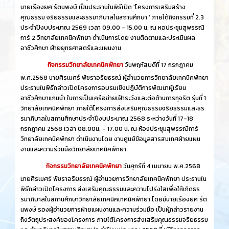
นายเรืองยศ รัตนพงษ์ เป็นประธานในพิธีเปิด 'โครงการเสริมสร้าง
คุณธรรม จริยธรรมและธรรมาภิบาลในสถานศึกษา ' ภายใต้กิจกรรมที่ 2.3
ประจำปีงบประมาณ 2569 เวลา 09.00 - 15.00 น. ณ หอประชุมสุพรรณิ
การ์ 2 วิทยาลัยเทคนิคพัทยา ดำเนินการโดย งานติดตามและประเมินผล
อาชีวศึกษา ฝ่ายยุทธศาสตร์และแผนงาน
กิจกรรมวิทยาลัยเทคนิคพัทยา
วันพฤหัสบดีที่ 17 กรกฎาคม
พ.ศ.2568 นายศิรเมศร์ พัชราอริยธรณ์ ผู้อำนวยการวิทยาลัยเทคนิคพัทยา
ประธานในพิธีกล่าวเปิดโครงการอบรมเชิงปฏิบัติการพัฒนาผู้เรียน
อาชีวศึกษาแกนนำ ในการเป็นเครือข่ายเฝ้าระวังและต่อต้านการทุจริต รุ่นที่ 1
วิทยาลัยเทคนิคพัทยา ภายใต้โครงการส่งเสริมคุณธรรมจริยธรรมและธร
รมาภิบาลในสถานศึกษาประจำปีงบประมาณ 2568 ระหว่างวันที่ 17-18
กรกฎาคม 2568 เวลา 08.00น. - 17.00 น. ณ ห้องประชุมสุพรรณิการ์
วิทยาลัยเทคนิคพัทยา ดำเนินงานโดย งานศูนย์ข้อมูลสารสนเทศฝ่ายแผน
งานและความร่วมมือวิทยาลัยเทคนิคพัทยา
กิจกรรมวิทยาลัยเทคนิคพัทยา
วันศุกร์ที่ 4 เมษายน พ.ศ.2568
นายศิรเมศร์ พัชราอริยธรณ์ ผู้อำนวยการวิทยาลัยเทคนิคพัทยา ประธานใน
พิธีกล่าวเปิดโครงการ ส่งเสริมคุณธรรมและความโปร่งใสเพื่อให้เกิดธร
รมาภิบาลในสถานศึกษาวิทยาลัยเทคนิคเทคนิคพัทยา โดยมีนายเรืองยศ รัต
นพงษ์ รองผู้อำนวยการฝ่ายแผนงานและความร่วมมือ เป็นผู้กล่าวรายงาน
ถึงวัตถุประสงค์ของโครงการ ภายใต้โครงการส่งเสริมคุณธรรมจริยธรรม