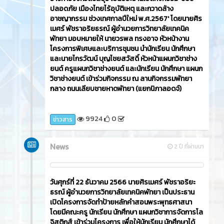
ปลอดภัย เมืองไทยไร้อุบัติเหตุ และกวาดล้าง
อาชญากรรม ช่วงเทศกาลปีใหม่ พ.ศ.2567' โดยนายศิร
เมศร์ พัชราอริยธรณ์ ผู้อำนวยการวิทยาลัยเทคนิค
พัทยา มอบหมายให้ นายวรพล ทรงอาจ หัวหน้างาน
โครงการพิเศษและบริการชุมชน นำนักเรียน นักศึกษา
และนายไกรวัฒน์ บุญไชยสวัสดิ์ หัวหน้าแผนกวิชาช่าง
ยนต์ ครูแผนกวิชาช่างยนต์ และนักเรียน นักศึกษา แผนก
วิชาช่างยนต์ เข้าร่วมกิจกรรม ณ ลานกิจกรรมพัทยา
กลาง ถนนเลียบชายหาดพัทยา (แยกนิภาลอดจ์)
9924
0
ข่าวสาร
News
2 ปี ที่ผ่านมา