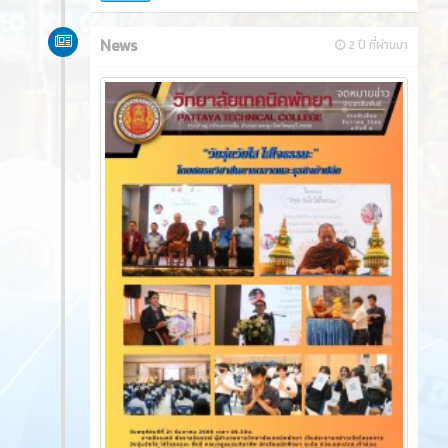
วันศุกร์ที่ 22 ธันวาคม 2566​ นายศิรเมศร์ พัชราอริยะ
ธรณ์ ผู้อำนวยการวิทยาลัยเทคนิคพัทยา เป็นประธาน
เปิดโครงการ Chrismas Day ซึ่งมีคณะครู ผู้บริหาร ครู
ชมรมวิชาชีพ นักเรียน นักศึกษา เข้าร่วมกิจกรรมและยัง
มีการประกวดมิสเตอร์ & มีสทูบีนัมเยอร์วัน ประกวด
PTC GOT'Talent 2023 ดำเนินการโดย ชมรม To Be
Number One และ แผนกวิชาาสามัญสัมพันธ์ ณ อาคาร
โดมเอนกประสงค์ วิทยาลัยเทคนิคพัทยา
10195
0
ข่าวสาร