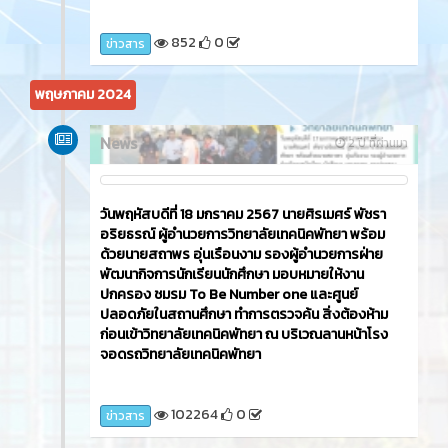
852
0
ข่าวสาร
พฤษภาคม 2024
News
2 ปี ที่ผ่านมา
วันพฤหัสบดีที่ 18 มกราคม 2567 นายศิรเมศร์ พัชรา
อริยธรณ์ ผู้อำนวยการวิทยาลัยเทคนิคพัทยา พร้อม
ด้วยนายสถาพร อุ่นเรือนงาม รองผู้อำนวยการฝ่าย
พัฒนากิจการนักเรียนนักศึกษา มอบหมายให้งาน
ปกครอง ชมรม To Be Number one และศูนย์
ปลอดภัยในสถานศึกษา ทำการตรวจค้น สิ่งต้องห้าม
ก่อนเข้าวิทยาลัยเทคนิคพัทยา ณ บริเวณลานหน้าโรง
จอดรถวิทยาลัยเทคนิคพัทยา
102264
0
ข่าวสาร