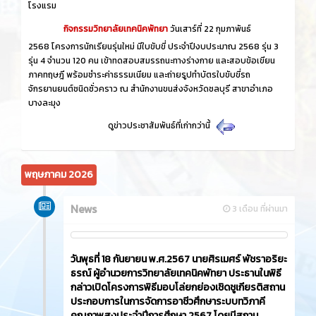
โรงแรม
กิจกรรมวิทยาลัยเทคนิคพัทยา
วันเสาร์ที่ 22 กุมภาพันธ์
2568 โครงการนักเรียนรุ่นใหม่ มีใบขับขี่ ประจำปีงบประมาณ 2568 รุ่น 3
รุ่น 4 จำนวน 120 คน เข้าทดสอบสมรรถนะทางร่างกาย และสอบข้อเขียน
ภาคทฤษฎี พร้อมชำระค่าธรรมเนียม และถ่ายรูปทำบัตรใบขับขี่รถ
จักรยานยนต์ชนิดชั่วคราว ณ สำนักงานขนส่งจังหวัดชลบุรี สาขาอำเภอ
บางละมุง
ดูข่าวประชาสัมพันธ์ที่เก่ากว่านี้
พฤษภาคม 2026
News
3 เดือน ที่ผ่านมา
วันพุธที่ 18 กันยายน พ.ศ.2567 นายศิรเมศร์ พัชราอริยะ
ธรณ์ ผู้อำนวยการวิทยาลัยเทคนิคพัทยา ประธานในพิธี
กล่าวเปิดโครงการพิธีมอบโล่ยกย่องเชิดชูเกียรติสถาน
ประกอบการในการจัดการอาชีวศึกษาระบบทวิภาคี
คุณภาพสูงประจำปีการศึกษา 2567 โดยมีสถาน