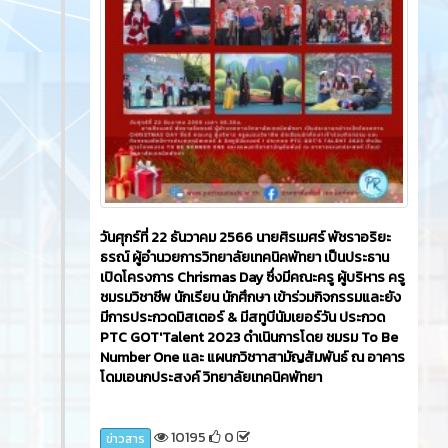
เผยแพร่หลักคำสอนของพระพุทธศาสนา ดำเนินการ
โดย แผนกวิชาการจัดการโลจิสติกส์ ณ หอประชุมสุพร
รณิการ์ 2 วิทยาลัยเทคนิคพัทยา
9436
0
ข่าวสาร
News
2 ปี ที่ผ่านมา