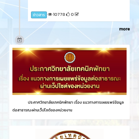
นาท้องถิ่น ปลูกข้าวไว้กิน พื้นแผ่นดินบรรพบุรุษ
'กิจกรรมดำนาวันแม่ เกี่ยวข้าววันพ่อ' ครั้งที่ 15 ในการ่วม
กิจกรรมครั้งนี้ นักเรียน นักศึกษา ได้เรียนรู้เกี่ยวกับวิถี
ชาวนา วิถีชุมชน ณ ศูนย์การเรียนรู้วิถีขาวนา ภูมิปัญญา
ชุมชน ต.หนองปลาไหล อ.บางละมุง จ.ชลบุรี
9758
0
News
3 ปี ที่ผ่านมา
วันพฤหัสบดีที่ 14 ธันวาคม 2566​ นายศิรเมศร์ พัชราอริ
ยะธรณ์ ผู้อำนวยการวิทยาลัยเทคนิคพัทยา ลงนามความ
ร่วมมือกับ บริษัท เงินเทอร์โบ จำกัด (มหาชน) และเข้า
ประชาสัมพันธ์แนะแนวการฝึกอาชีพในระบบทวิภาคี ให้
กับนักเรียน นักศึกษา แผนกวิชาการตลาด และคัดเลือก
นักเรียนแผนกวิชาการตลาดเข้าฝึกอาชีพ ประจำปีการ
ศึกษา 2567 ดำเนินงานโดย งานความร่วมมือ วิทยาลัย
เทคนิคพัทยา ณ ห้องประชุมชั้น 3 อาคารอำนวยการ