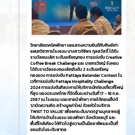
วิทยาลัยเทคนิคพัทยา ขอแสดงความยินดีกับศิษย์เก่า
แผนกวิชาการโรงแรม นางสาวจิธิพร กุลสวัสดิ์ ได้รับ
รางวัลชนะเลิศ ระดับเหรียญทอง การแข่งขัน Creative
Coffee Break Challenge และ นายกรวิชญ์ รังหอม
ได้รับรางวัลรองชนะเลิศอันดับ 2 ระดับเหรียญ
ทองแดง การแข่งขัน Pattaya Batender Contest ใน
เวทีการแข่งขัน Pattaya Hospitality Challenge
2024 การแข่งขันศิลปะการให้บริการนักท่องเที่ยวที่ใหญ่
ที่สุด ของประเทศไทย ที่จัดขึ้นระหว่างวันที่ 17 - 18 ก.ย.
2567 ณ โรงแรม เดอะซายน์ พัทยา ภายใต้คอนเซ็ปต์
'มาบิดความคิด สร้างมูลค่าใหม่ ด้วยหัวใจบริการ
TWIST TO VALUE' เพื่อยกระดับมาตรฐานบุคลากรผู้
ให้บริการด้านโรงแรม ของพัทยา จังหวัดชลบุรี และ
พื้นที่ใกล้เคียง ให้ก้าวไปสู่ความเป็นมืออาชีพและเป็นที่
ยอมรับในระดับสากล