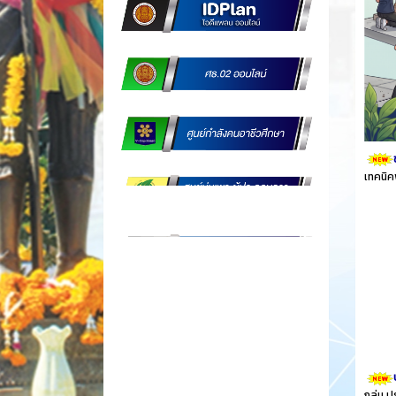
เทคนิค
กลุ่ม 