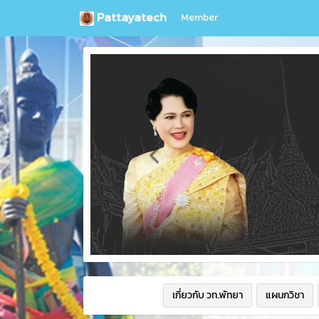
Pattayatech
Member
เกี่ยวกับ วท.พัทยา
แผนกวิชา