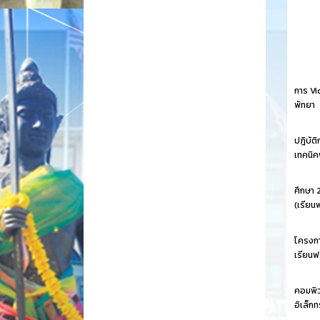
การ Vi
พัทยา
ปฎิบัต
เทคนิค
ศึกษา 
(เรียน
โครงกา
เรียนฟร
คอมพิว
อิเล็ก