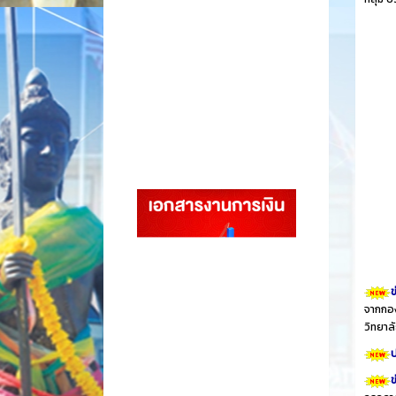
ข
จากกอง
วิทยา
ป
ข