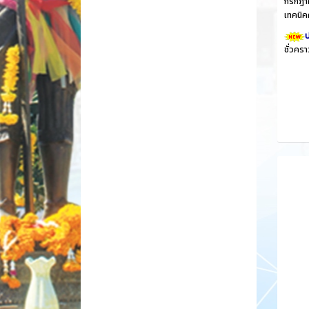
กรกฎาค
เทคนิค
ป
ชั่วคร