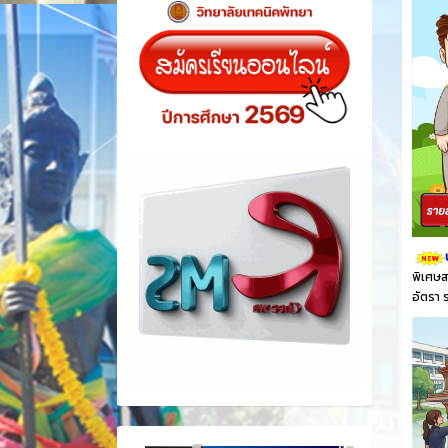
พิเศษส
อัตรา 