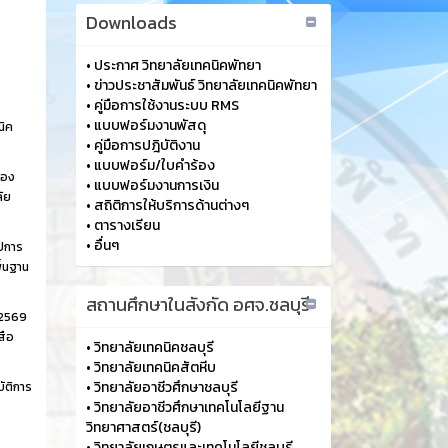
Downloads
•
ประกาศ วิทยาลัยเทคนิคพัทยา
•
ข่าวประชาสัมพันธ์ วิทยาลัยเทคนิคพัทยา
•
คู่มือการใช้งานระบบ RMS
•
แบบฟอร์มงานพัสดุ
นิค
•
คู่มือการปฎิบัติงาน
•
แบบฟอร์ม/ใบคำร้อง
้อง
•
แบบฟอร์มงานการเงิน
ัย
•
สถิติการให้บริการด้านต่างๆ
•
ตารางเรียน
•
อื่นๆ
ปีการ
ื้นฐาน
สถานศึกษาในสังกัด อศจ.ชลบุรี
 2569
สือ
•
วิทยาลัยเทคนิคชลบุรี
•
วิทยาลัยเทคนิคสัตหีบ
•
วิทยาลัยอาชีวศึกษาชลบุรี
ัติการ
•
วิทยาลัยอาชีวศึกษาเทคโนโลยีฐาน
วิทยาศาสตร์(ชลบุรี)
•
วิทยาลัยเกษตรและเทคโนโลยีชลบุรี