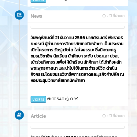
News
2 ปี ที่ผ่านมา
วันพฤหัสบดีที่ 21 ธันวาคม 2566​ นายศิรเมศร์ พัชราอริ
ยะธรณ์ ผู้อำนวยการวิทยาลัยเทคนิคพัทยา เป็นประธาน
เปิดโครงการ วัยรุ่นวัยใส ใส่ใจธรรมะ ซึ่งมีคณะครู
ชมรมวิชาชีพ นักเรียน นักศึกษา ระดับ ปวช.และ ปวส.
เข้าร่วมกิจกรรมเพื่อให้นักเรียน นักศึกษา ได้เข้าถึงหลัก
พระพุทธศาสนา และนำไปใช้ในการดำรงชีวิต ดำเนิน
กิจกรรมโดยชมรมวิชาชีพการตลาดและะุรกิจค้าปลีก ณ
หอประชุม วิทยาลัยเทคนิคพัทยา
10540
0
ข่าวสาร
Article
3 ปี ที่ผ่านมา