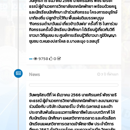
วันศุกร์ที่ 15 ธันวาคม 2566​ นายศิรเมศร์ พัชราอริยะ
ธรณ์ ผู้อำนวยการวิทยาลัยเทคนิคพัทยา พร้อมด้วยครู
และนักเรียนนักศึกษา เข้าร่วมกิจกรรม โครงการอนุรักษ์
นาท้องถิ่น ปลูกข้าวไว้กิน พื้นแผ่นดินบรรพบุรุษ
'กิจกรรมดำนาวันแม่ เกี่ยวข้าววันพ่อ' ครั้งที่ 15 ในการ่วม
กิจกรรมครั้งนี้ นักเรียน นักศึกษา ได้เรียนรู้เกี่ยวกับวิถี
ชาวนา วิถีชุมชน ณ ศูนย์การเรียนรู้วิถีขาวนา ภูมิปัญญา
ชุมชน ต.หนองปลาไหล อ.บางละมุง จ.ชลบุรี
9758
0
News
3 ปี ที่ผ่านมา
วันพฤหัสบดีที่ 14 ธันวาคม 2566​ นายศิรเมศร์ พัชราอริ
ยะธรณ์ ผู้อำนวยการวิทยาลัยเทคนิคพัทยา ลงนามความ
ร่วมมือกับ บริษัท เงินเทอร์โบ จำกัด (มหาชน) และเข้า
ประชาสัมพันธ์แนะแนวการฝึกอาชีพในระบบทวิภาคี ให้
กับนักเรียน นักศึกษา แผนกวิชาการตลาด และคัดเลือก
นักเรียนแผนกวิชาการตลาดเข้าฝึกอาชีพ ประจำปีการ
ศึกษา 2567 ดำเนินงานโดย งานความร่วมมือ วิทยาลัย