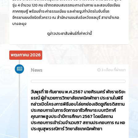
รุ่น 4 จำนวน 120 คน เข้าทดสอบสมรรถนะทางร่างกาย และสอบข้อเขียน
ภาคทฤษฎี พร้อมชำระค่าธรรมเนียม และถ่ายรูปทำบัตรใบขับขี่รถ
จักรยานยนต์ชนิดชั่วคราว ณ สำนักงานขนส่งจังหวัดชลบุรี สาขาอำเภอ
บางละมุง
ดูข่าวประชาสัมพันธ์ที่เก่ากว่านี้
พฤษภาคม 2026
News
3 เดือน ที่ผ่านมา
วันพุธที่ 18 กันยายน พ.ศ.2567 นายศิรเมศร์ พัชราอริยะ
ธรณ์ ผู้อำนวยการวิทยาลัยเทคนิคพัทยา ประธานในพิธี
กล่าวเปิดโครงการพิธีมอบโล่ยกย่องเชิดชูเกียรติสถาน
ประกอบการในการจัดการอาชีวศึกษาระบบทวิภาคี
คุณภาพสูงประจำปีการศึกษา 2567 โดยมีสถาน
ประกอบการเข้าร่วมจำนวน97 สถานประกอบการ ณ หอ
ประชุมสุพรรณิการ์ วิทยาลัยเทคนิคพัทยา