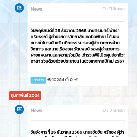
News
2 ปี ที่ผ่านมา
วันพฤหัสบดีที่ 28 ธันวาคม 2566 นายศิรเมศร์ พัชรา
อริยธรณ์ ผู้อำนวยการวิทยาลัยเทคนิคพัทยา ได้มอบ
หมายให้นางนันทวัน เที่ยงธรรม รองผู้อำนวยการฝ่าย
วิชาการ และนายเรืองยศ รัตนพงษ์ รองผู้อำนวยการ
ฝ่ายแผนงานและความร่วมมือ เข้าร่วมพิธีเปิดศูนย์อาชีวะ
อาสา ร่วมด้วยช่วยประชาชน ในช่วงเทศกาลปีใหม่ 2567
10284
0
ข่าวสาร
กุมภาพันธ์ 2024
News
2 ปี ที่ผ่านมา
วันอังคารที่ 26 ธันวาคม 2566​ นายธวัชชัย ศรีทอง ผู้ว่า