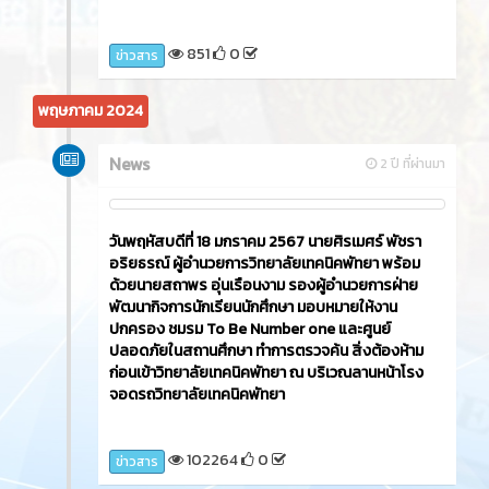
851
0
ข่าวสาร
พฤษภาคม 2024
News
2 ปี ที่ผ่านมา
วันพฤหัสบดีที่ 18 มกราคม 2567 นายศิรเมศร์ พัชรา
อริยธรณ์ ผู้อำนวยการวิทยาลัยเทคนิคพัทยา พร้อม
ด้วยนายสถาพร อุ่นเรือนงาม รองผู้อำนวยการฝ่าย
พัฒนากิจการนักเรียนนักศึกษา มอบหมายให้งาน
ปกครอง ชมรม To Be Number one และศูนย์
ปลอดภัยในสถานศึกษา ทำการตรวจค้น สิ่งต้องห้าม
ก่อนเข้าวิทยาลัยเทคนิคพัทยา ณ บริเวณลานหน้าโรง
จอดรถวิทยาลัยเทคนิคพัทยา
102264
0
ข่าวสาร