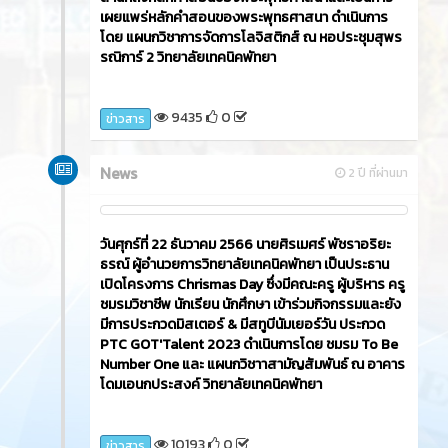
เผยแพร่หลักคำสอนของพระพุทธศาสนา ดำเนินการ
โดย แผนกวิชาการจัดการโลจิสติกส์ ณ หอประชุมสุพร
รณิการ์ 2 วิทยาลัยเทคนิคพัทยา
9435
0
ข่าวสาร
News
2 ปี ที่ผ่านมา
วันศุกร์ที่ 22 ธันวาคม 2566​ นายศิรเมศร์ พัชราอริยะ
ธรณ์ ผู้อำนวยการวิทยาลัยเทคนิคพัทยา เป็นประธาน
เปิดโครงการ Chrismas Day ซึ่งมีคณะครู ผู้บริหาร ครู
ชมรมวิชาชีพ นักเรียน นักศึกษา เข้าร่วมกิจกรรมและยัง
มีการประกวดมิสเตอร์ & มีสทูบีนัมเยอร์วัน ประกวด
PTC GOT'Talent 2023 ดำเนินการโดย ชมรม To Be
Number One และ แผนกวิชาาสามัญสัมพันธ์ ณ อาคาร
โดมเอนกประสงค์ วิทยาลัยเทคนิคพัทยา
10193
0
ข่าวสาร