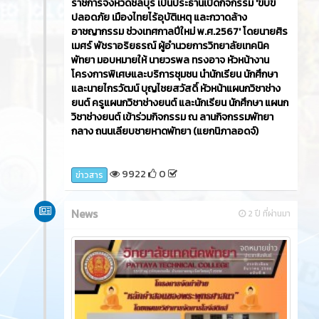
ราชการจังหวัดชลบุรี เป็นประธานเปิดกิจกรรม 'ขับขี่
ปลอดภัย เมืองไทยไร้อุบัติเหตุ และกวาดล้าง
อาชญากรรม ช่วงเทศกาลปีใหม่ พ.ศ.2567' โดยนายศิร
เมศร์ พัชราอริยธรณ์ ผู้อำนวยการวิทยาลัยเทคนิค
พัทยา มอบหมายให้ นายวรพล ทรงอาจ หัวหน้างาน
โครงการพิเศษและบริการชุมชน นำนักเรียน นักศึกษา
และนายไกรวัฒน์ บุญไชยสวัสดิ์ หัวหน้าแผนกวิชาช่าง
ยนต์ ครูแผนกวิชาช่างยนต์ และนักเรียน นักศึกษา แผนก
วิชาช่างยนต์ เข้าร่วมกิจกรรม ณ ลานกิจกรรมพัทยา
กลาง ถนนเลียบชายหาดพัทยา (แยกนิภาลอดจ์)
9922
0
ข่าวสาร
News
2 ปี ที่ผ่านมา