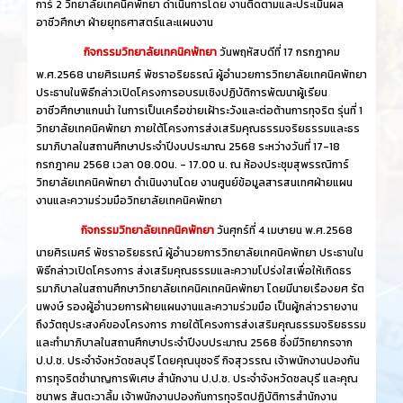
การ์ 2 วิทยาลัยเทคนิคพัทยา ดำเนินการโดย งานติดตามและประเมินผล
อาชีวศึกษา ฝ่ายยุทธศาสตร์และแผนงาน
กิจกรรมวิทยาลัยเทคนิคพัทยา
วันพฤหัสบดีที่ 17 กรกฎาคม
พ.ศ.2568 นายศิรเมศร์ พัชราอริยธรณ์ ผู้อำนวยการวิทยาลัยเทคนิคพัทยา
ประธานในพิธีกล่าวเปิดโครงการอบรมเชิงปฏิบัติการพัฒนาผู้เรียน
อาชีวศึกษาแกนนำ ในการเป็นเครือข่ายเฝ้าระวังและต่อต้านการทุจริต รุ่นที่ 1
วิทยาลัยเทคนิคพัทยา ภายใต้โครงการส่งเสริมคุณธรรมจริยธรรมและธร
รมาภิบาลในสถานศึกษาประจำปีงบประมาณ 2568 ระหว่างวันที่ 17-18
กรกฎาคม 2568 เวลา 08.00น. - 17.00 น. ณ ห้องประชุมสุพรรณิการ์
วิทยาลัยเทคนิคพัทยา ดำเนินงานโดย งานศูนย์ข้อมูลสารสนเทศฝ่ายแผน
งานและความร่วมมือวิทยาลัยเทคนิคพัทยา
กิจกรรมวิทยาลัยเทคนิคพัทยา
วันศุกร์ที่ 4 เมษายน พ.ศ.2568
นายศิรเมศร์ พัชราอริยธรณ์ ผู้อำนวยการวิทยาลัยเทคนิคพัทยา ประธานใน
พิธีกล่าวเปิดโครงการ ส่งเสริมคุณธรรมและความโปร่งใสเพื่อให้เกิดธร
รมาภิบาลในสถานศึกษาวิทยาลัยเทคนิคเทคนิคพัทยา โดยมีนายเรืองยศ รัต
นพงษ์ รองผู้อำนวยการฝ่ายแผนงานและความร่วมมือ เป็นผู้กล่าวรายงาน
ถึงวัตถุประสงค์ของโครงการ ภายใต้โครงการส่งเสริมคุณธรรมจริยธรรม
และทำมาภิบาลในสถานศึกษาประจำปีงบประมาณ 2568 ซึ่งมีวิทยากรจาก
ป.ป.ช. ประจำจังหวัดชลบุรี โดยคุณนุชจรี กิจสุวรรณ เจ้าพนักงานปองกัน
การทุจริตชำนาญการพิเศษ สำนักงาน ป.ป.ช. ประจำจังหวัดชลบุรี และคุณ
ชนาพร สันตะวาลิ้ม เจ้าพนักงานปองกันการทุจริตปฏิบัติการสำนักงาน