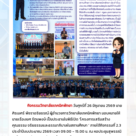
กิจกรรมวิทยาลัยเทคนิคพัทยา
วันศุกร์​ที่ 26 ​มิถุนายน​ 2569 นาย
ศิรเมศร์ พัชราอริยธรณ์ ผู้อำนวยการวิทยาลัยเทคนิคพัทยา มอบหมายให้
นายเรืองยศ รัตนพงษ์ เป็นประธานในพิธีเปิด 'โครงการเสริมสร้าง
คุณธรรม จริยธรรมและธรรมาภิบาลในสถานศึกษา ' ภายใต้กิจกรรมที่ 2.3
ประจำปีงบประมาณ 2569 เวลา 09.00 - 15.00 น. ณ หอประชุมสุพรรณิ