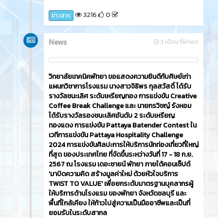
3216
0
ข่าวสาร
News
3 เดือน ที่ผ่านมา
วิทยาลัยเทคนิคพัทยา ขอแสดงความยินดีกับศิษย์เก่า
แผนกวิชาการโรงแรม นางสาวจิธิพร กุลสวัสดิ์ ได้รับ
รางวัลชนะเลิศ ระดับเหรียญทอง การแข่งขัน Creative
Coffee Break Challenge และ นายกรวิชญ์ รังหอม
ได้รับรางวัลรองชนะเลิศอันดับ 2 ระดับเหรียญ
ทองแดง การแข่งขัน Pattaya Batender Contest ใน
เวทีการแข่งขัน Pattaya Hospitality Challenge
2024 การแข่งขันศิลปะการให้บริการนักท่องเที่ยวที่ใหญ่
ที่สุด ของประเทศไทย ที่จัดขึ้นระหว่างวันที่ 17 - 18 ก.ย.
2567 ณ โรงแรม เดอะซายน์ พัทยา ภายใต้คอนเซ็ปต์
'มาบิดความคิด สร้างมูลค่าใหม่ ด้วยหัวใจบริการ
TWIST TO VALUE' เพื่อยกระดับมาตรฐานบุคลากรผู้
ให้บริการด้านโรงแรม ของพัทยา จังหวัดชลบุรี และ
พื้นที่ใกล้เคียง ให้ก้าวไปสู่ความเป็นมืออาชีพและเป็นที่
ยอมรับในระดับสากล