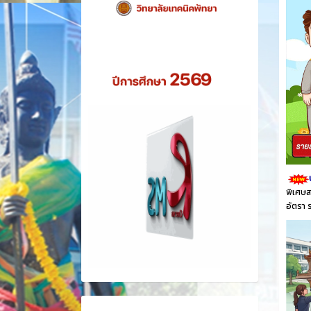
พิเศษส
อัตรา 