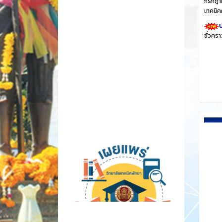
กรกฎาค
เทคนิค
ป
ชั่วคร