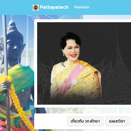
Pattayatech
Member
เกี่ยวกับ วท.พัทยา
แผนกวิชา