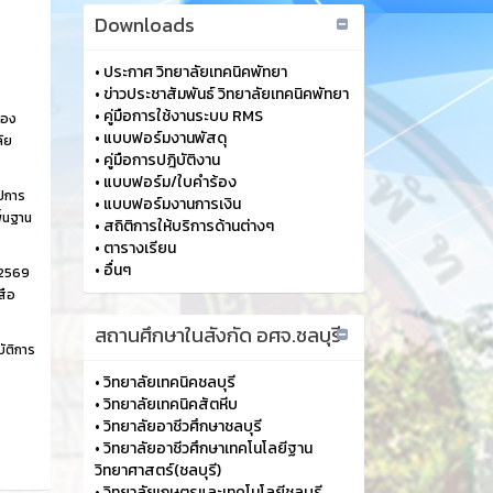
Downloads
•
ประกาศ วิทยาลัยเทคนิคพัทยา
•
ข่าวประชาสัมพันธ์ วิทยาลัยเทคนิคพัทยา
•
คู่มือการใช้งานระบบ RMS
้อง
•
แบบฟอร์มงานพัสดุ
ัย
•
คู่มือการปฎิบัติงาน
•
แบบฟอร์ม/ใบคำร้อง
ปีการ
•
แบบฟอร์มงานการเงิน
ื้นฐาน
•
สถิติการให้บริการด้านต่างๆ
•
ตารางเรียน
•
อื่นๆ
 2569
สือ
สถานศึกษาในสังกัด อศจ.ชลบุรี
ัติการ
•
วิทยาลัยเทคนิคชลบุรี
•
วิทยาลัยเทคนิคสัตหีบ
•
วิทยาลัยอาชีวศึกษาชลบุรี
•
วิทยาลัยอาชีวศึกษาเทคโนโลยีฐาน
วิทยาศาสตร์(ชลบุรี)
•
วิทยาลัยเกษตรและเทคโนโลยีชลบุรี