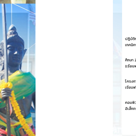
ปฎิบัต
เทคนิค
ศึกษา 
(เรียน
โครงกา
เรียนฟร
คอมพิว
อิเล็ก