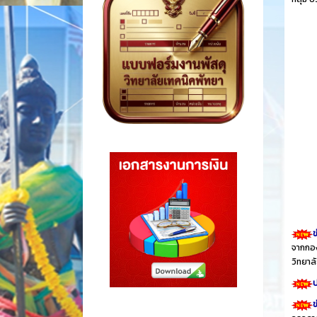
ข
จากกอง
วิทยา
ป
ข