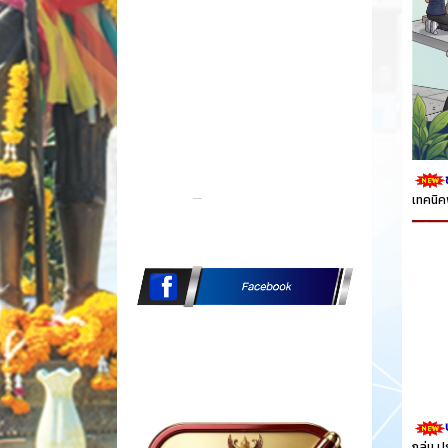
เทคนิค
กลุ่ม 